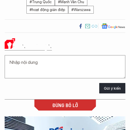
#Trung Quốc
#Mạnh Vãn Chu
#hoạt động gián điệp
#Warszawa
Ý KIẾN CỦA BẠN
Gửi ý kiến
ĐỪNG BỎ LỠ