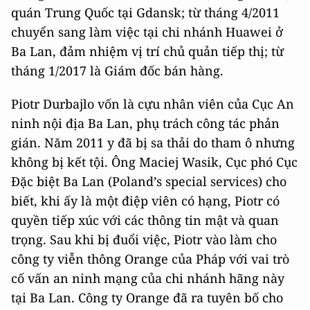
quán Trung Quốc tại Gdansk; từ tháng 4/2011
chuyển sang làm việc tại chi nhánh Huawei ở
Ba Lan, đảm nhiệm vị trí chủ quản tiếp thị; từ
tháng 1/2017 là Giám đốc bán hàng.
Piotr Durbajlo vốn là cựu nhân viên của Cục An
ninh nội địa Ba Lan, phụ trách công tác phản
gián. Năm 2011 y đã bị sa thải do tham ô nhưng
không bị kết tội. Ông Maciej Wasik, Cục phó Cục
Đặc biệt Ba Lan (Poland’s special services) cho
biết, khi ấy là một điệp viên có hạng, Piotr có
quyền tiếp xúc với các thông tin mật và quan
trọng. Sau khi bị đuổi việc, Piotr vào làm cho
công ty viễn thông Orange của Pháp với vai trò
cố vấn an ninh mạng của chi nhánh hãng này
tại Ba Lan. Công ty Orange đã ra tuyên bố cho