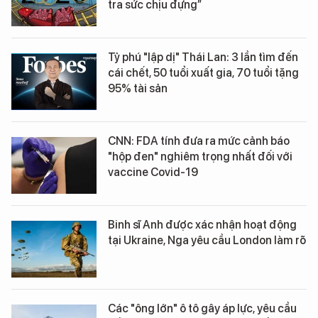
tra sức chịu đựng”
Tỷ phú "lập dị" Thái Lan: 3 lần tìm đến
cái chết, 50 tuổi xuất gia, 70 tuổi tặng
95% tài sản
CNN: FDA tính đưa ra mức cảnh báo
"hộp đen" nghiêm trọng nhất đối với
vaccine Covid-19
Binh sĩ Anh được xác nhận hoạt động
tại Ukraine, Nga yêu cầu London làm rõ
Các "ông lớn" ô tô gây áp lực, yêu cầu