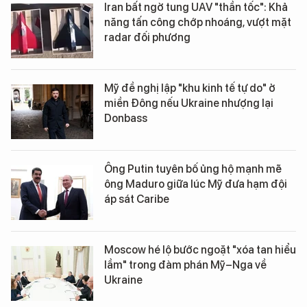
Iran bất ngờ tung UAV "thần tốc": Khả
năng tấn công chớp nhoáng, vượt mặt
radar đối phương
Mỹ đề nghị lập "khu kinh tế tự do" ở
miền Đông nếu Ukraine nhượng lại
Donbass
Ông Putin tuyên bố ủng hộ mạnh mẽ
ông Maduro giữa lúc Mỹ đưa hạm đội
áp sát Caribe
Moscow hé lộ bước ngoặt "xóa tan hiểu
lầm" trong đàm phán Mỹ–Nga về
Ukraine