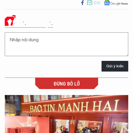
Ý KIẾN CỦA BẠN
Gửi ý kiến
ĐỪNG BỎ LỠ