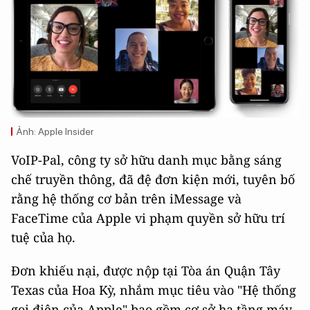
Ảnh: Apple Insider
VoIP-Pal, công ty sở hữu danh mục bằng sáng
chế truyền thông, đã đệ đơn kiện mới, tuyên bố
rằng hệ thống cơ bản trên iMessage và
FaceTime của Apple vi phạm quyền sở hữu trí
tuệ của họ.
Đơn khiếu nại, được nộp tại Tòa án Quận Tây
Texas của Hoa Kỳ, nhắm mục tiêu vào "Hệ thống
gọi điện của Apple" bao gồm cơ sở hạ tầng máy