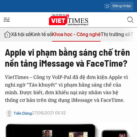
Đăng nhập
Xã hội số
Kinh tế số
Khoa học - Công nghệ
Thị trường số
Th
Apple vi phạm bằng sáng chế trên
nền tảng iMessage và FaceTime?
VietTimes – Công ty VolP-Pal đã đệ đơn kiện Apple vì
nghi ngờ "Táo khuyết" vi phạm bằng sáng chế của
mình. Được biết, đơn khiếu nại này nhắm vào hệ
thống cơ bản trên ứng dụng iMessage và FaceTime.
27/06/2021 05:32
Tiến Dũng