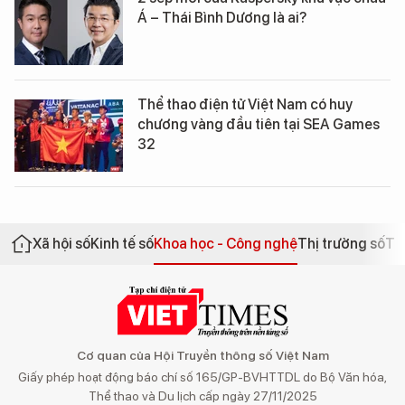
Á – Thái Bình Dương là ai?
Thể thao điện tử Việt Nam có huy
chương vàng đầu tiên tại SEA Games
32
Xã hội số
Kinh tế số
Khoa học - Công nghệ
Thị trường số
Th
Cơ quan của Hội Truyền thông số Việt Nam
Giấy phép hoạt động báo chí số 165/GP-BVHTTDL do Bộ Văn hóa,
Thể thao và Du lịch cấp ngày 27/11/2025