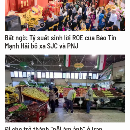
Bất ngờ: Tỷ suất sinh lời ROE của Bảo Tín
Mạnh Hải bỏ xa SJC và PNJ
Đi chợ trở thành “nỗi ám ảnh” ở Iran