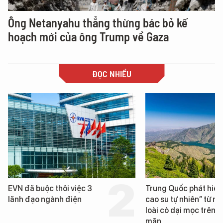
Ông Netanyahu thẳng thừng bác bỏ kế
hoạch mới của ông Trump về Gaza
ĐỌC NHIỀU
VN đã buộc thôi việc 3
Trung Quốc phát hiện “m
ãnh đạo ngành điện
cao su tự nhiên” từ một
loài cỏ dại mọc trên đất
mặn