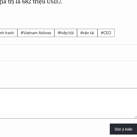
á trị là 682 triệu USD./.
nh tranh
#Vietnam Airlines
#hiệp hội
#vận tải
#CEO
Gửi ý kiến