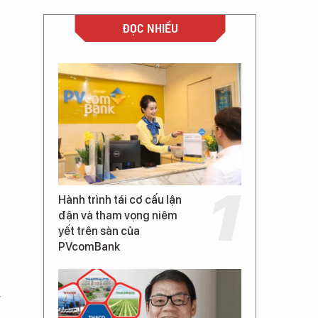
ĐỌC NHIỀU
Hành trình tái cơ cấu lận
đận và tham vọng niêm
yết trên sàn của
PVcomBank
g