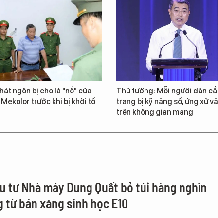
át ngôn bị cho là "nổ" của
Thủ tướng: Mỗi người dân cầ
 Mekolor trước khi bị khởi tố
trang bị kỹ năng số, ứng xử v
trên không gian mạng
u tư Nhà máy Dung Quất bỏ túi hàng nghìn
g từ bán xăng sinh học E10