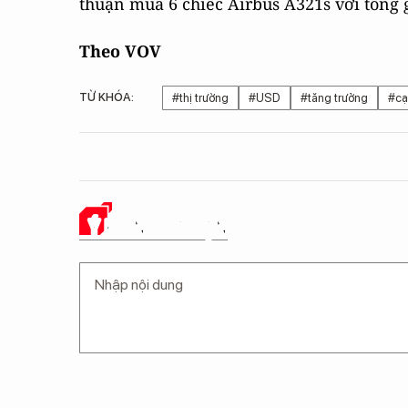
thuận mua 6 chiếc Airbus A321s với tổng gi
Theo VOV
TỪ KHÓA:
#thị trường
#USD
#tăng trưởng
#cạ
Ý KIẾN CỦA BẠN