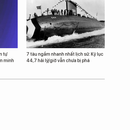
n tự
7 tàu ngầm nhanh nhất lịch sử: Kỷ lục
ăn minh
44,7 hải lý/giờ vẫn chưa bị phá