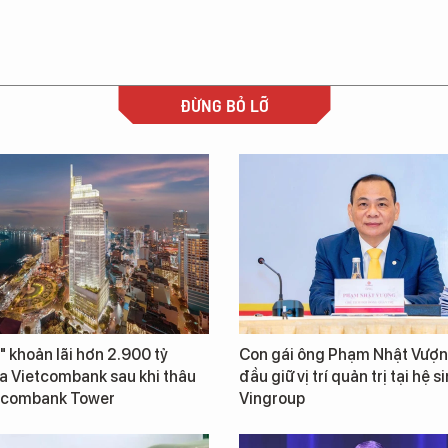
ĐỪNG BỎ LỠ
" khoản lãi hơn 2.900 tỷ
Con gái ông Phạm Nhật Vượn
a Vietcombank sau khi thâu
đầu giữ vị trí quản trị tại hệ s
tcombank Tower
Vingroup