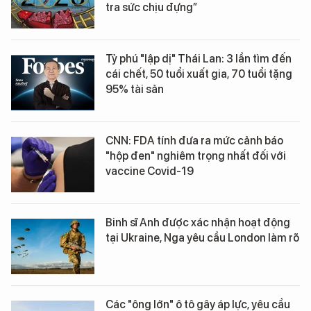
tra sức chịu đựng”
Tỷ phú "lập dị" Thái Lan: 3 lần tìm đến
cái chết, 50 tuổi xuất gia, 70 tuổi tặng
95% tài sản
CNN: FDA tính đưa ra mức cảnh báo
"hộp đen" nghiêm trọng nhất đối với
vaccine Covid-19
Binh sĩ Anh được xác nhận hoạt động
tại Ukraine, Nga yêu cầu London làm rõ
Các "ông lớn" ô tô gây áp lực, yêu cầu