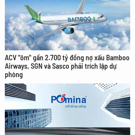
ACV "ôm" gần 2.700 tỷ đồng nợ xấu Bamboo
Airways, SGN và Sasco phải trích lập dự
phòng