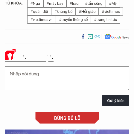
TỪ KHÓA:
#Nga
#máy bay
#Iraq
#tấn công
#Mỹ
#quân đội
#khủng bố
#Hồi giáo
#viettimes
#viettimes.vn
#truyền thông số
#trang tin tức
Ý KIẾN CỦA BẠN
Gửi ý kiến
ĐỪNG BỎ LỠ