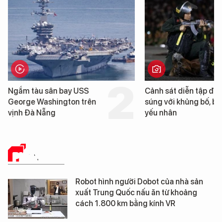
Cảnh sát diễn tập đấu
Cận cảnh chiến hạm 
súng với khủng bố, bảo vệ
tống tàu sân bay USS
yếu nhân
George Washington 
Đà Nẵng
PHÂN TÍCH
Robot hình người Dobot của nhà sản
xuất Trung Quốc nấu ăn từ khoảng
cách 1.800 km bằng kính VR