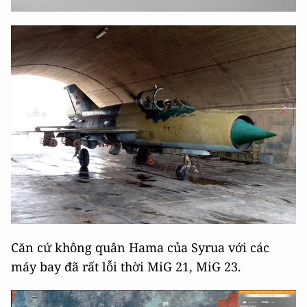
Căn cứ không quân Hama của Syrua với các
máy bay đã rất lỗi thời MiG 21, MiG 23.