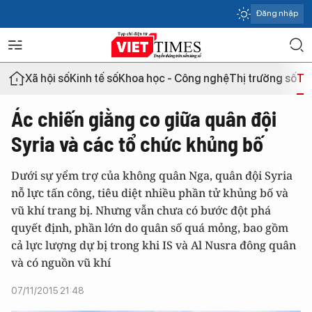
Đăng nhập
Xã hội số
Kinh tế số
Khoa học - Công nghệ
Thị trường số
Th
Ác chiến giằng co giữa quân đội
Syria và các tổ chức khủng bố
Dưới sự yểm trợ của không quân Nga, quân đội Syria
nỗ lực tấn công, tiêu diệt nhiều phần tử khủng bố và
vũ khí trang bị. Nhưng vẫn chưa có bước đột phá
quyết định, phần lớn do quân số quá mỏng, bao gồm
cả lực lượng dự bị trong khi IS và Al Nusra đông quân
và có nguồn vũ khí
07/11/2015 21:48