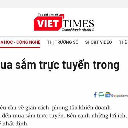
A HỌC - CÔNG NGHỆ
THỊ TRƯỜNG SỐ
SHORT VIDEO
THẾ 
mua sắm trực tuyến trong
êu cầu về giãn cách, phong tỏa khiến doanh
 đến mua sắm trực tuyến. Bên cạnh những lợi ích,
ế nhất định.