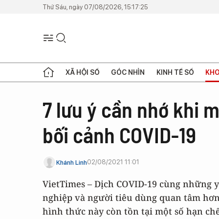
Thứ Sáu, ngày 07/08/2026, 15:17:25
XÃ HỘI SỐ
GÓC NHÌN
KINH TẾ SỐ
KHO
7 lưu ý cần nhớ khi 
bối cảnh COVID-19
02/08/2021 11:01
Khánh Linh
VietTimes – Dịch COVID-19 cùng những y
nghiệp và người tiêu dùng quan tâm hơn
hình thức này còn tồn tại một số hạn ch