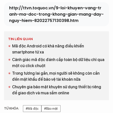
http://ttvn.toquoc.vn/9-loi-khuyen-vang-tr
anh-ma-doc-trong-khong-gian-mang-day-
nguy-hiem-82022757130398.htm
TIN LIÊN QUAN
Mã độc Android có khả năng điều khiển
smartphone từ xa
Cảnh giác mã độc đánh cắp toàn bộ dữ liệu chỉ qua
một cú click chuột
Trong tương lai gần, mọi người sẽ không còn cần
đến mật khẩu để bảo vệ tài khoản nữa
Chuyên gia bảo mật khuyên sử dụng thiết bị riêng
để giao dịch và mua sắm online
TỪ KHÓA:
#Mã độc
#Bảo mật