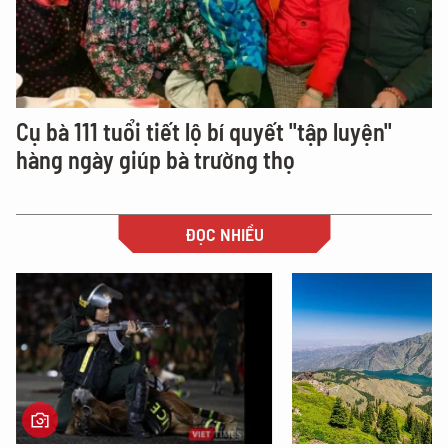
Cụ bà 111 tuổi tiết lộ bí quyết "tập luyện"
hàng ngày giúp bà trường thọ
ĐỌC NHIỀU