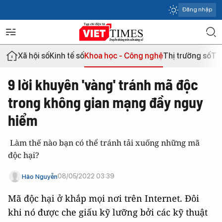
Đăng nhập
Xã hội số
Kinh tế số
Khoa học - Công nghệ
Thị trường số
Th
9 lời khuyên 'vàng' tránh mã độc
trong không gian mạng đầy nguy
hiểm
Làm thế nào bạn có thể tránh tải xuống những mã
độc hại?
08/05/2022 03:39
Hảo Nguyễn
Mã độc hại ở khắp mọi nơi trên Internet. Đôi
khi nó được che giấu kỹ lưỡng bởi các kỹ thuật