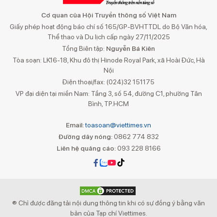
Cơ quan của Hội Truyền thông số Việt Nam
Giấy phép hoạt động báo chí số 165/GP-BVHTTDL do Bộ Văn hóa,
Thể thao và Du lịch cấp ngày 27/11/2025
Tổng Biên tập:
Nguyễn Bá Kiên
Tòa soạn: LK16-18, Khu đô thị Hinode Royal Park, xã Hoài Đức, Hà
Nội
Điện thoại/fax: (024)32 151175
VP đại diện tại miền Nam: Tầng 3, số 54, đường C1, phường Tân
Bình, TP.HCM
Email:
toasoan@viettimes.vn
Đường dây nóng:
0862 774 832
Liên hệ quảng cáo:
093 228 8166
® Chỉ được đăng tải nội dung thông tin khi có sự đồng ý bằng văn
bản của Tạp chí Viettimes.