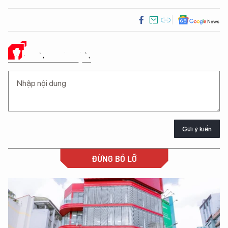
Ý KIẾN CỦA BẠN
Gửi ý kiến
ĐỪNG BỎ LỠ