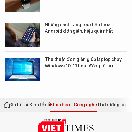
Những cách tăng tốc điện thoại
Android đơn giản, hiệu quả nhất
Thủ thuật đơn giản giúp laptop chạy
Windows 10, 11 hoạt động tối ưu
Xã hội số
Kinh tế số
Khoa học - Công nghệ
Thị trường số
Th