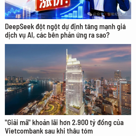
DeepSeek đột ngột dự định tăng mạnh giá
dịch vụ AI, các bên phản ứng ra sao?
"Giải mã" khoản lãi hơn 2.900 tỷ đồng của
Vietcombank sau khi thâu tóm