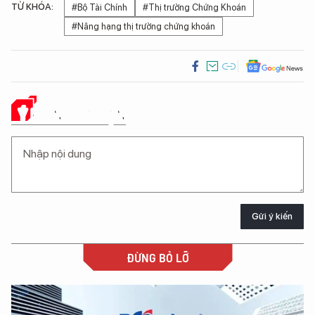
TỪ KHÓA:
#Bộ Tài Chính
#Thị trường Chứng Khoán
#Nâng hạng thị trường chứng khoán
Ý KIẾN CỦA BẠN
Gửi ý kiến
ĐỪNG BỎ LỠ