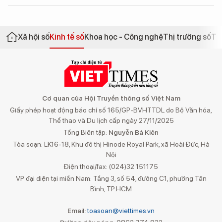
Xã hội số
Kinh tế số
Khoa học - Công nghệ
Thị trường số
Th
Cơ quan của Hội Truyền thông số Việt Nam
Giấy phép hoạt động báo chí số 165/GP-BVHTTDL do Bộ Văn hóa,
Thể thao và Du lịch cấp ngày 27/11/2025
Tổng Biên tập:
Nguyễn Bá Kiên
Tòa soạn: LK16-18, Khu đô thị Hinode Royal Park, xã Hoài Đức, Hà
Nội
Điện thoại/fax: (024)32 151175
VP đại diện tại miền Nam: Tầng 3, số 54, đường C1, phường Tân
Bình, TP.HCM
Email:
toasoan@viettimes.vn