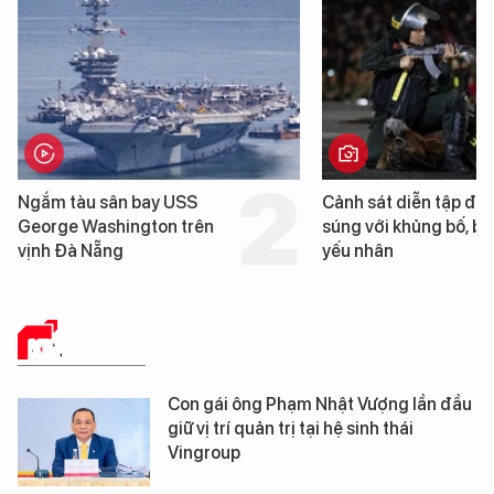
Cảnh sát diễn tập đấu
Cận cảnh chiến hạm 
súng với khủng bố, bảo vệ
tống tàu sân bay USS
yếu nhân
George Washington 
Đà Nẵng
KINH TẾ SỐ
Con gái ông Phạm Nhật Vượng lần đầu
giữ vị trí quản trị tại hệ sinh thái
Vingroup