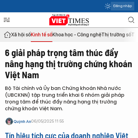
Đăng nhập
Xã hội số
Kinh tế số
Khoa học - Công nghệ
Thị trường số
Th
6 giải pháp trọng tâm thúc đẩy
nâng hạng thị trường chứng khoán
Việt Nam
Bộ Tài chính và Ủy ban Chứng khoán Nhà nước
(UBCKNN) tập trung triển khai 6 nhóm giải pháp
trọng tâm để thúc đẩy nâng hạng thị trường
chứng khoán Việt Nam.
06/05/2025 11:55
Quỳnh An
Tín hiệu tích cực của doanh nghiệp Việt