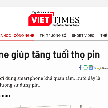
A HỌC - CÔNG NGHỆ
THỊ TRƯỜNG SỐ
SHORT VIDEO
THẾ 
 giúp tăng tuổi thọ pin
ời dùng smartphone khá quan tâm. Dưới đây là
 lượng sử dụng pin.
c nào