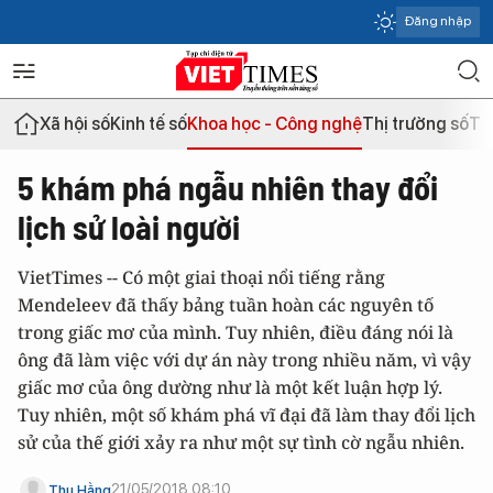
Đăng nhập
Xã hội số
Kinh tế số
Khoa học - Công nghệ
Thị trường số
Th
5 khám phá ngẫu nhiên thay đổi
lịch sử loài người
VietTimes -- Có một giai thoại nổi tiếng rằng
Mendeleev đã thấy bảng tuần hoàn các nguyên tố
trong giấc mơ của mình. Tuy nhiên, điều đáng nói là
ông đã làm việc với dự án này trong nhiều năm, vì vậy
giấc mơ của ông dường như là một kết luận hợp lý.
Tuy nhiên, một số khám phá vĩ đại đã làm thay đổi lịch
sử của thế giới xảy ra như một sự tình cờ ngẫu nhiên.
21/05/2018 08:10
Thu Hằng