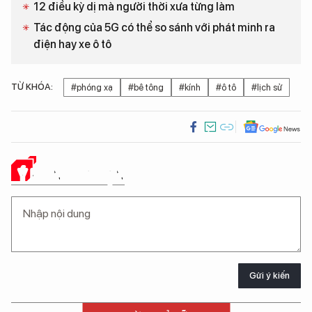
12 điều kỳ dị mà người thời xưa từng làm
Tác động của 5G có thể so sánh với phát minh ra
điện hay xe ô tô
TỪ KHÓA:
#phóng xạ
#bê tông
#kính
#ô tô
#lịch sử
Ý KIẾN CỦA BẠN
Gửi ý kiến