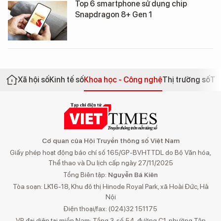
Top 6 smartphone sử dụng chip
Snapdragon 8+ Gen 1
Xã hội số
Kinh tế số
Khoa học - Công nghệ
Thị trường số
Th
Cơ quan của Hội Truyền thông số Việt Nam
Giấy phép hoạt động báo chí số 165/GP-BVHTTDL do Bộ Văn hóa,
Thể thao và Du lịch cấp ngày 27/11/2025
Tổng Biên tập:
Nguyễn Bá Kiên
Tòa soạn: LK16-18, Khu đô thị Hinode Royal Park, xã Hoài Đức, Hà
Nội
Điện thoại/fax: (024)32 151175
VP đại diện tại miền Nam: Tầng 3, số 54, đường C1, phường Tân