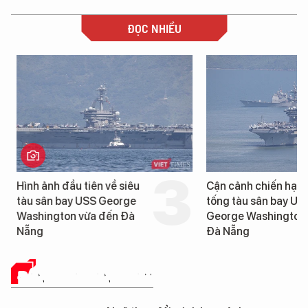
ĐỌC NHIỀU
Hình ảnh đầu tiên về siêu
Cận cảnh chiến hạm 
tàu sân bay USS George
tống tàu sân bay USS
Washington vừa đến Đà
George Washington 
Nẵng
Đà Nẵng
ĐÁNH GIÁ SẢN PHẨM