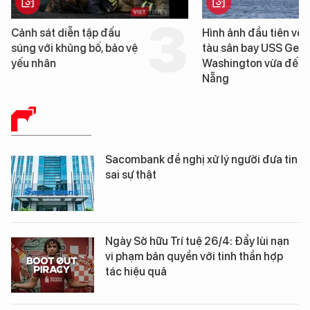
Cảnh sát diễn tập đấu
Hình ảnh đầu tiên về 
súng với khủng bố, bảo vệ
tàu sân bay USS Geo
yếu nhân
Washington vừa đến 
Nẵng
BÁO CHÍ SỐ
Sacombank đề nghị xử lý người đưa tin
sai sự thật
Ngày Sở hữu Trí tuệ 26/4: Đẩy lùi nạn
vi phạm bản quyền với tinh thần hợp
tác hiệu quả