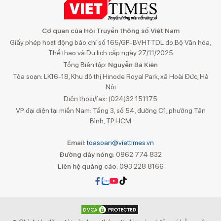
Cơ quan của Hội Truyền thông số Việt Nam
Giấy phép hoạt động báo chí số 165/GP-BVHTTDL do Bộ Văn hóa,
Thể thao và Du lịch cấp ngày 27/11/2025
Tổng Biên tập:
Nguyễn Bá Kiên
Tòa soạn: LK16-18, Khu đô thị Hinode Royal Park, xã Hoài Đức, Hà
Nội
Điện thoại/fax: (024)32 151175
VP đại diện tại miền Nam: Tầng 3, số 54, đường C1, phường Tân
Bình, TP.HCM
Email:
toasoan@viettimes.vn
Đường dây nóng:
0862 774 832
Liên hệ quảng cáo:
093 228 8166