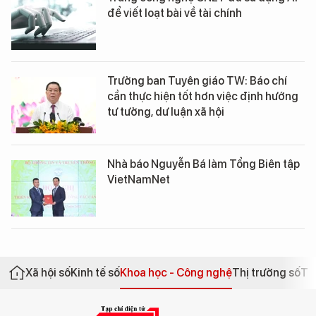
để viết loạt bài về tài chính
Trưởng ban Tuyên giáo TW: Báo chí
cần thực hiện tốt hơn việc định hướng
tư tưởng, dư luận xã hội
Nhà báo Nguyễn Bá làm Tổng Biên tập
VietNamNet
Xã hội số
Kinh tế số
Khoa học - Công nghệ
Thị trường số
Th