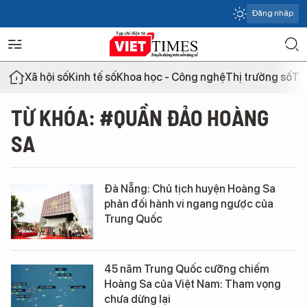
Đăng nhập
Xã hội số
Kinh tế số
Khoa học - Công nghệ
Thị trường số
Th
TỪ KHÓA: #QUẦN ĐẢO HOÀNG
SA
Đà Nẵng: Chủ tịch huyện Hoàng Sa
phản đối hành vi ngang ngược của
Trung Quốc
45 năm Trung Quốc cưỡng chiếm
Hoàng Sa của Việt Nam: Tham vọng
chưa dừng lại