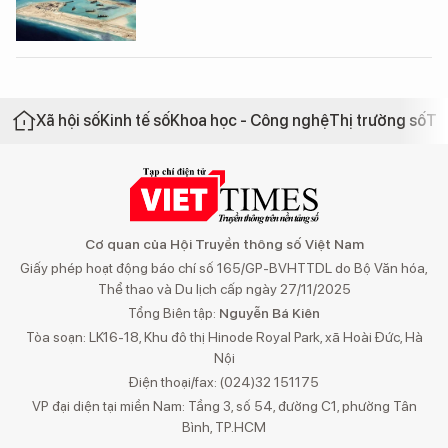
Xã hội số
Kinh tế số
Khoa học - Công nghệ
Thị trường số
Th
Cơ quan của Hội Truyền thông số Việt Nam
Giấy phép hoạt động báo chí số 165/GP-BVHTTDL do Bộ Văn hóa,
Thể thao và Du lịch cấp ngày 27/11/2025
Tổng Biên tập:
Nguyễn Bá Kiên
Tòa soạn: LK16-18, Khu đô thị Hinode Royal Park, xã Hoài Đức, Hà
Nội
Điện thoại/fax: (024)32 151175
VP đại diện tại miền Nam: Tầng 3, số 54, đường C1, phường Tân
Bình, TP.HCM