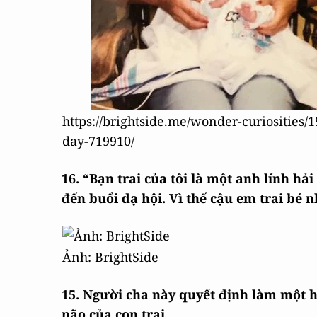
https://brightside.me/wonder-curiosities/1
day-719910/
16. “Bạn trai của tôi là một anh lính hả
đến buổi dạ hội. Vì thế cậu em trai bé n
Ảnh: BrightSide
15. Người cha này quyết định làm một h
não của con trai.