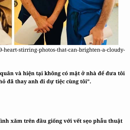
9-heart-stirring-photos-that-can-brighten-a-cloudy-
i quân và hiện tại không có mặt ở nhà để đưa tôi
hỏ đã thay anh đi dự tiệc cùng tôi”.
ình xăm trên đầu giống với vết sẹo phẫu thuật