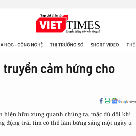
A HỌC - CÔNG NGHỆ
THỊ TRƯỜNG SỐ
SHORT VIDEO
THẾ 
 truyền cảm hứng cho
ôn hiện hữu xung quanh chúng ta, mặc dù đôi khi
ung động trái tim có thể làm bừng sáng một ngày u