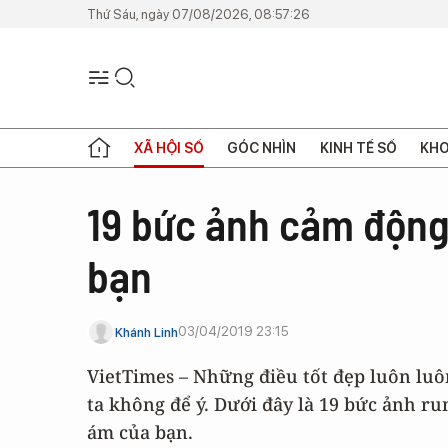
Thứ Sáu, ngày 07/08/2026, 08:57:26
XÃ HỘI SỐ
GÓC NHÌN
KINH TẾ SỐ
KHO
19 bức ảnh cảm động
bạn
03/04/2019 23:15
Khánh Linh
VietTimes – Những điều tốt đẹp luôn lu
ta không để ý. Dưới đây là 19 bức ảnh r
ám của bạn.