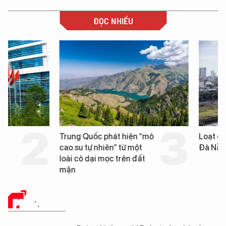
ĐỌC NHIỀU
Trung Quốc phát hiện “mỏ
Loạt dự án bất động 
cao su tự nhiên” từ một
Đà Nẵng sắp bị kiểm t
loài cỏ dại mọc trên đất
mặn
PHÂN TÍCH