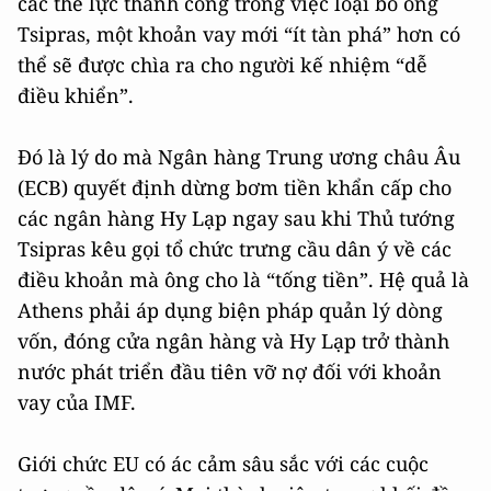
các thế lực thành công trong việc loại bỏ ông
Tsipras, một khoản vay mới “ít tàn phá” hơn có
thể sẽ được chìa ra cho người kế nhiệm “dễ
điều khiển”.
Đó là lý do mà Ngân hàng Trung ương châu Âu
(ECB) quyết định dừng bơm tiền khẩn cấp cho
các ngân hàng Hy Lạp ngay sau khi Thủ tướng
Tsipras kêu gọi tổ chức trưng cầu dân ý về các
điều khoản mà ông cho là “tống tiền”. Hệ quả là
Athens phải áp dụng biện pháp quản lý dòng
vốn, đóng cửa ngân hàng và Hy Lạp trở thành
nước phát triển đầu tiên vỡ nợ đối với khoản
vay của IMF.
Giới chức EU có ác cảm sâu sắc với các cuộc