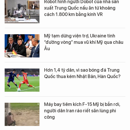
Robot hình người Dobot của nhà sản
xuất Trung Quốc nấu ăn từ khoảng
cách 1.800 km bằng kính VR
Mỹ tạm dừng viện trợ, Ukraine tính
“đường vòng” mua vũ khí Mỹ qua châu
Âu
Hơn 1,4 tỷ dân, vì sao bóng đá Trung
Quốc thua kém Nhật Bản, Hàn Quốc?
Máy bay tiêm kích F-15 Mỹ bị bắn rơi,
người dân Iran ráo riết săn lùng phi
công