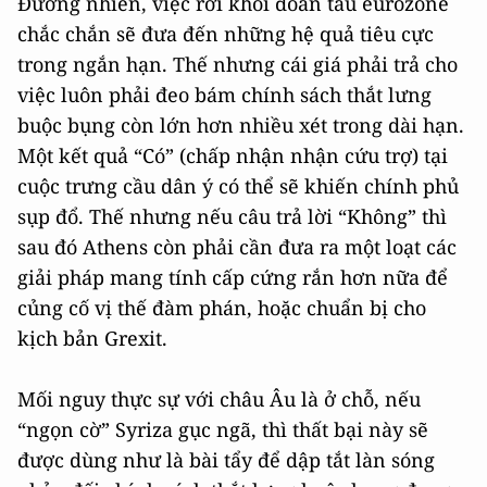
Đương nhiên, việc rời khỏi đoàn tàu eurozone
chắc chắn sẽ đưa đến những hệ quả tiêu cực
trong ngắn hạn. Thế nhưng cái giá phải trả cho
việc luôn phải đeo bám chính sách thắt lưng
buộc bụng còn lớn hơn nhiều xét trong dài hạn.
Một kết quả “Có” (chấp nhận nhận cứu trợ) tại
cuộc trưng cầu dân ý có thể sẽ khiến chính phủ
sụp đổ. Thế nhưng nếu câu trả lời “Không” thì
sau đó Athens còn phải cần đưa ra một loạt các
giải pháp mang tính cấp cứng rắn hơn nữa để
củng cố vị thế đàm phán, hoặc chuẩn bị cho
kịch bản Grexit.
Mối nguy thực sự với châu Âu là ở chỗ, nếu
“ngọn cờ” Syriza gục ngã, thì thất bại này sẽ
được dùng như là bài tẩy để dập tắt làn sóng