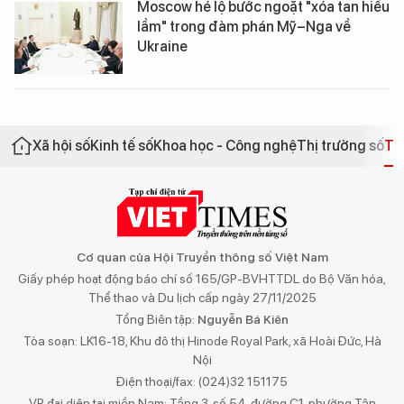
Moscow hé lộ bước ngoặt "xóa tan hiểu
lầm" trong đàm phán Mỹ–Nga về
Ukraine
Xã hội số
Kinh tế số
Khoa học - Công nghệ
Thị trường số
Th
Cơ quan của Hội Truyền thông số Việt Nam
Giấy phép hoạt động báo chí số 165/GP-BVHTTDL do Bộ Văn hóa,
Thể thao và Du lịch cấp ngày 27/11/2025
Tổng Biên tập:
Nguyễn Bá Kiên
Tòa soạn: LK16-18, Khu đô thị Hinode Royal Park, xã Hoài Đức, Hà
Nội
Điện thoại/fax: (024)32 151175
VP đại diện tại miền Nam: Tầng 3, số 54, đường C1, phường Tân