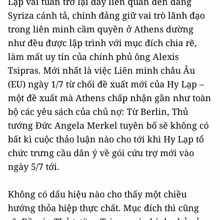
Lạp vài tuần trở lại đây liên quan đến đảng
Syriza cánh tả, chính đảng giữ vai trò lãnh đạo
trong liên minh cầm quyền ở Athens dường
như đều được lập trình với mục đích chia rẽ,
làm mất uy tín của chính phủ ông Alexis
Tsipras. Mới nhất là việc Liên minh châu Âu
(EU) ngày 1/7 từ chối đề xuất mới của Hy Lạp –
một đề xuất mà Athens chấp nhận gần như toàn
bộ các yêu sách của chủ nợ: Từ Berlin, Thủ
tướng Đức Angela Merkel tuyên bố sẽ không có
bất kì cuộc thảo luận nào cho tới khi Hy Lạp tổ
chức trưng cầu dân ý về gói cứu trợ mới vào
ngày 5/7 tới.
Không có dấu hiệu nào cho thấy một chiều
hướng thỏa hiệp thực chất. Mục đích thì cũng