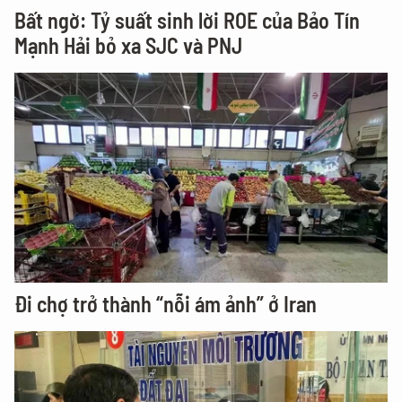
Bất ngờ: Tỷ suất sinh lời ROE của Bảo Tín
Mạnh Hải bỏ xa SJC và PNJ
Đi chợ trở thành “nỗi ám ảnh” ở Iran