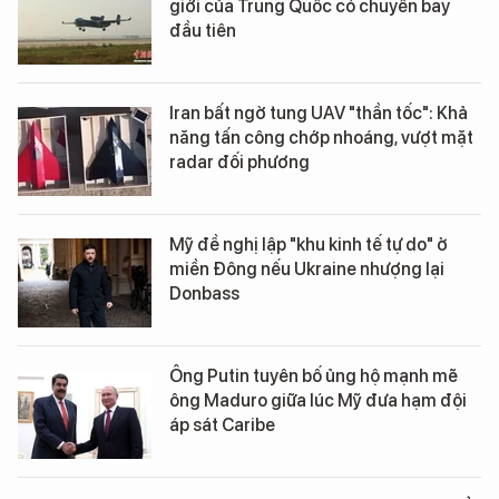
giới của Trung Quốc có chuyến bay
đầu tiên
Iran bất ngờ tung UAV "thần tốc": Khả
năng tấn công chớp nhoáng, vượt mặt
radar đối phương
Mỹ đề nghị lập "khu kinh tế tự do" ở
miền Đông nếu Ukraine nhượng lại
Donbass
Ông Putin tuyên bố ủng hộ mạnh mẽ
ông Maduro giữa lúc Mỹ đưa hạm đội
áp sát Caribe