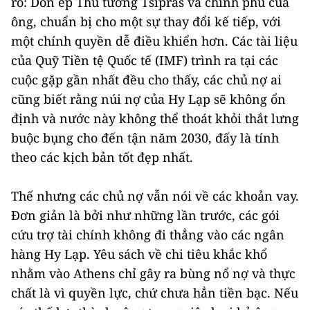
rõ: Dồn ép Thủ tướng Tsipras và chính phủ của
ông, chuẩn bị cho một sự thay đổi kế tiếp, với
một chính quyền dễ điều khiển hơn. Các tài liệu
của Quỹ Tiền tệ Quốc tế (IMF) trình ra tại các
cuộc gặp gần nhất đều cho thấy, các chủ nợ ai
cũng biết rằng núi nợ của Hy Lạp sẽ không ổn
định và nước này không thể thoát khỏi thắt lưng
buộc bụng cho đến tận năm 2030, đấy là tính
theo các kịch bản tốt đẹp nhất.
Thế nhưng các chủ nợ vẫn nói về các khoản vay.
Đơn giản là bởi như những lần trước, các gói
cứu trợ tài chính không đi thẳng vào các ngân
hàng Hy Lạp. Yêu sách về chi tiêu khắc khổ
nhằm vào Athens chỉ gây ra bùng nổ nợ và thực
chất là vì quyền lực, chứ chưa hẳn tiền bạc. Nếu