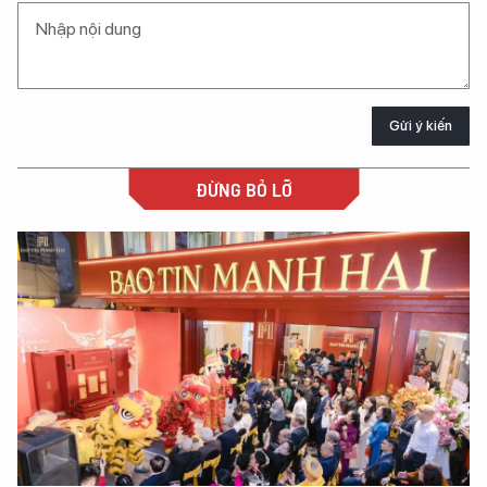
Gửi ý kiến
ĐỪNG BỎ LỠ