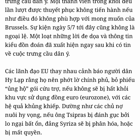
trưng cầu dân ý. Mọi thành viên trong khối đều
lần lượt được thuyết phục không tiến hành nếu
như điều đó không phù hợp với mong muốn của
Brussels. Sự kiện ngày 5/7 tới đây cũng không là
ngoại lệ. Một loạt những lời đe dọa và thông tin
kiểu đồn đoán đã xuất hiện ngay sau khi có tin
về cuộc trưng cầu dân ý.
Các lãnh đạo EU thay nhau cảnh báo người dân
Hy Lạp rằng họ nên phớt lờ chính phủ, bỏ phiếu
“ủng hộ” gói cứu trợ, nếu không sẽ bị hất khỏi
khu vực sử dụng đồng euro (eurozone), với các
hệ quả khủng khiếp. Dường như các chủ nợ
nuôi hy vọng, nếu ông Tsipras bị đánh gục bởi
lo ngại bất ổn, đảng Syriza sẽ bị phân hóa, hoặc
bị mất quyền.