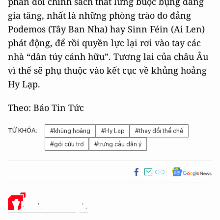
phản đối chính sách thắt lưng buộc bụng đang
gia tăng, nhất là những phòng trào do đảng
Podemos (Tây Ban Nha) hay Sinn Féin (Ai Len)
phát động, để rồi quyền lực lại rơi vào tay các
nhà “dân túy cánh hữu”. Tương lai của châu Âu
vì thế sẽ phụ thuộc vào kết cục về khủng hoảng
Hy Lạp.
Theo: Báo Tin Tức
TỪ KHÓA:
#khủng hoảng
#Hy Lạp
#thay đổi thể chế
#gói cứu trợ
#trưng cầu dân ý
Ý KIẾN CỦA BẠN