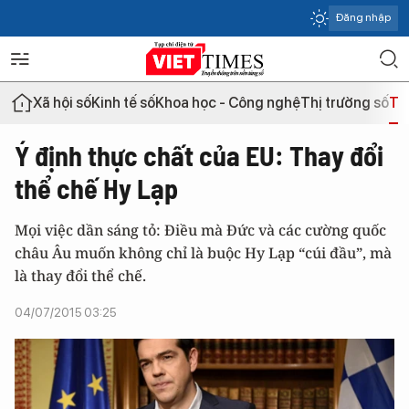
Đăng nhập
Xã hội số
Kinh tế số
Khoa học - Công nghệ
Thị trường số
Th
Ý định thực chất của EU: Thay đổi
thể chế Hy Lạp
Mọi việc dần sáng tỏ: Điều mà Đức và các cường quốc
châu Âu muốn không chỉ là buộc Hy Lạp “cúi đầu”, mà
là thay đổi thể chế.
04/07/2015 03:25