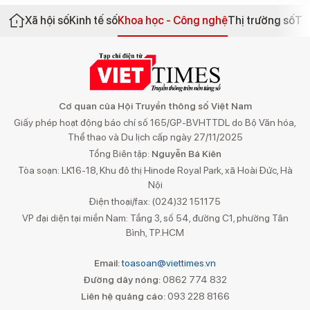
Xã hội số
Kinh tế số
Khoa học - Công nghệ
Thị trường số
Th
Cơ quan của Hội Truyền thông số Việt Nam
Giấy phép hoạt động báo chí số 165/GP-BVHTTDL do Bộ Văn hóa,
Thể thao và Du lịch cấp ngày 27/11/2025
Tổng Biên tập:
Nguyễn Bá Kiên
Tòa soạn: LK16-18, Khu đô thị Hinode Royal Park, xã Hoài Đức, Hà
Nội
Điện thoại/fax: (024)32 151175
VP đại diện tại miền Nam: Tầng 3, số 54, đường C1, phường Tân
Bình, TP.HCM
Email:
toasoan@viettimes.vn
Đường dây nóng:
0862 774 832
Liên hệ quảng cáo:
093 228 8166