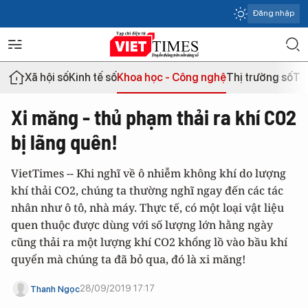
Đăng nhập
Xã hội số
Kinh tế số
Khoa học - Công nghệ
Thị trường số
Th
Xi măng - thủ phạm thải ra khí CO2
bị lãng quên!
VietTimes -- Khi nghĩ về ô nhiễm không khí do lượng
khí thải CO2, chúng ta thường nghĩ ngay đến các tác
nhân như ô tô, nhà máy. Thực tế, có một loại vật liệu
quen thuộc được dùng với số lượng lớn hằng ngày
cũng thải ra một lượng khí CO2 khổng lồ vào bầu khí
quyển mà chúng ta đã bỏ qua, đó là xi măng!
28/09/2019 17:17
Thanh Ngọc