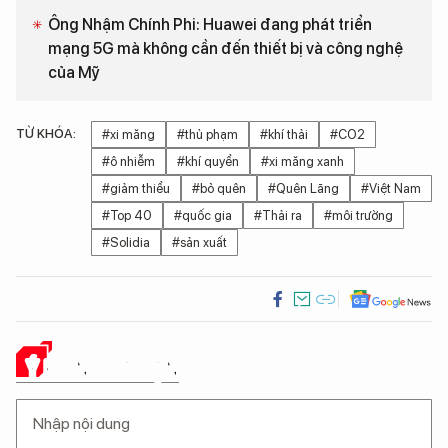
Ông Nhậm Chính Phi: Huawei đang phát triển
mạng 5G mà không cần đến thiết bị và công nghệ
của Mỹ
TỪ KHÓA:
#xi măng
#thủ phạm
#khí thải
#CO2
#ô nhiễm
#khí quyển
#xi măng xanh
#giảm thiểu
#bỏ quên
#Quên Lãng
#Việt Nam
#Top 40
#quốc gia
#Thải ra
#môi trường
#Solidia
#sản xuất
Ý KIẾN CỦA BẠN