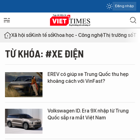
Đăng nhập
Xã hội số
Kinh tế số
Khoa học - Công nghệ
Thị trường số
Th
TỪ KHÓA: #XE ĐIỆN
EREV có giúp xe Trung Quốc thu hẹp
khoảng cách với VinFast?
Volkswagen ID. Era 9X nhập từ Trung
Quốc sắp ra mắt Việt Nam