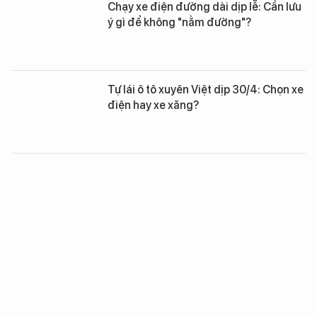
Chạy xe điện đường dài dịp lễ: Cần lưu
ý gì để không "nằm đường"?
Tự lái ô tô xuyên Việt dịp 30/4: Chọn xe
điện hay xe xăng?
VinFast mang dải ô tô điện đến Nghệ
An, VF 6 thành tâm điểm hút khách tại
“Hào khí sông Lam”
Sốc: 50.000 USD ở Mỹ chỉ mua được 1
ô tô, sang Trung Quốc mua được… 5
chiếc