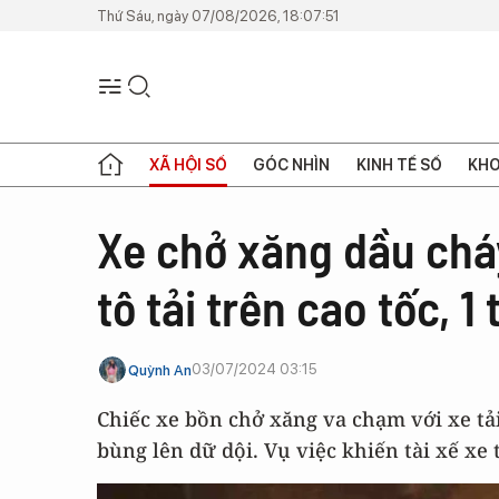
Thứ Sáu, ngày 07/08/2026, 18:07:51
XÃ HỘI SỐ
GÓC NHÌN
KINH TẾ SỐ
KHO
Xe chở xăng dầu cháy
tô tải trên cao tốc, 1
03/07/2024 03:15
Quỳnh An
Chiếc xe bồn chở xăng va chạm với xe tả
bùng lên dữ dội. Vụ việc khiến tài xế xe 