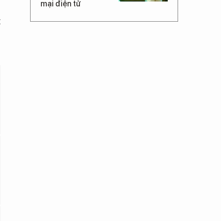
mại điện tử
t