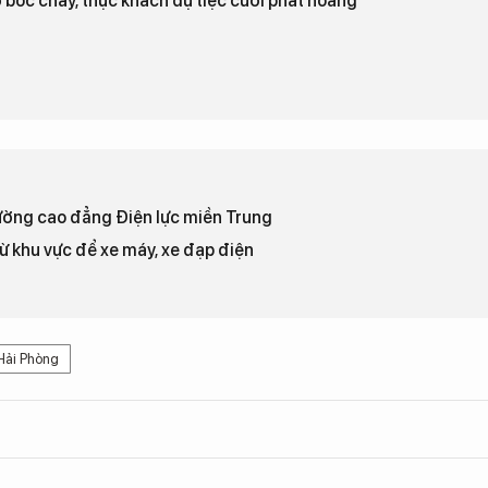
ờ bốc cháy, thực khách dự tiệc cưới phát hoảng
rường cao đẳng Điện lực miền Trung
từ khu vực để xe máy, xe đạp điện
 Hải Phòng