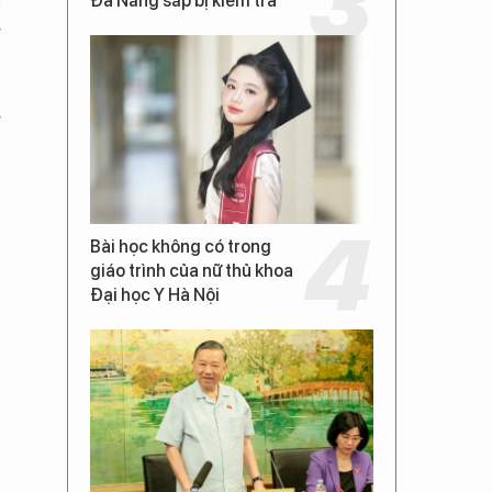
c
Đà Nẵng sắp bị kiểm tra
g
g
Bài học không có trong
giáo trình của nữ thủ khoa
Đại học Y Hà Nội