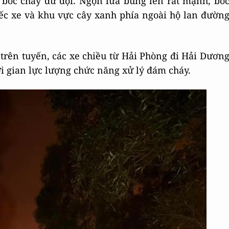
 bốc cháy dữ dội. Ngọn lửa bùng lên rất mạnh, bố
iếc xe và khu vực cây xanh phía ngoài hộ lan đườn
rên tuyến, các xe chiều từ Hải Phòng đi Hải Dươn
i gian lực lượng chức năng xử lý đám cháy.