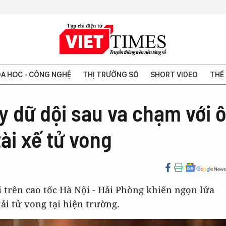
A HỌC - CÔNG NGHỆ
THỊ TRƯỜNG SỐ
SHORT VIDEO
THẾ 
 dữ dội sau va chạm với ô
 tài xế tử vong
i trên cao tốc Hà Nội - Hải Phòng khiến ngọn lửa
tải tử vong tại hiện trường.