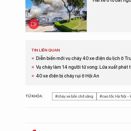
Hai xe ô tô bất ng
TIN LIÊN QUAN
Diễn biến mới vụ cháy 40 xe điện du lịch ở T
Vụ cháy làm 14 người tử vong: Lửa xuất phát 
40 xe điện bị cháy rụi ở Hội An
TỪ KHÓA:
#cháy xe bồn chở xăng
#cao tốc Hà Nội -