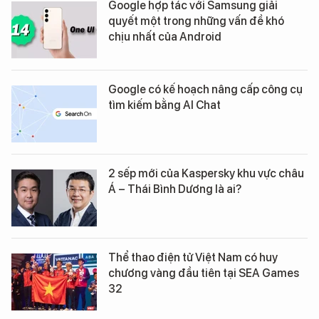
Google hợp tác với Samsung giải
quyết một trong những vấn đề khó
chịu nhất của Android
Google có kế hoạch nâng cấp công cụ
tìm kiếm bằng AI Chat
2 sếp mới của Kaspersky khu vực châu
Á – Thái Bình Dương là ai?
Thể thao điện tử Việt Nam có huy
chương vàng đầu tiên tại SEA Games
32