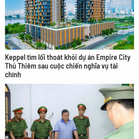
Keppel tìm lối thoát khỏi dự án Empire City
Thủ Thiêm sau cuộc chiến nghĩa vụ tài
chính