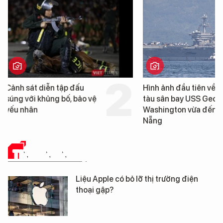
Hình ảnh đầu tiên về siêu
Cận cảnh chiến hạm 
tàu sân bay USS George
tống tàu sân bay USS
Washington vừa đến Đà
George Washington 
Nẵng
Đà Nẵng
TIN CÔNG NGHỆ
Liệu Apple có bỏ lỡ thị trường điện
thoại gập?