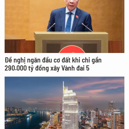
Đề nghị ngăn đầu cơ đất khi chi gần
290.000 tỷ đồng xây Vành đai 5