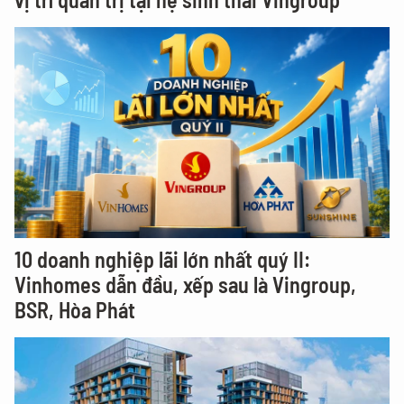
10 doanh nghiệp lãi lớn nhất quý II:
Vinhomes dẫn đầu, xếp sau là Vingroup,
BSR, Hòa Phát