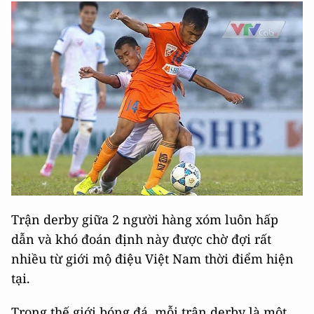
Trận derby giữa 2 người hàng xóm luôn hấp
dẫn và khó đoán định này được chờ đợi rất
nhiều từ giới mộ điệu Việt Nam thời điểm hiện
tại.
Trong thế giới bóng đá, mỗi trận derby là một