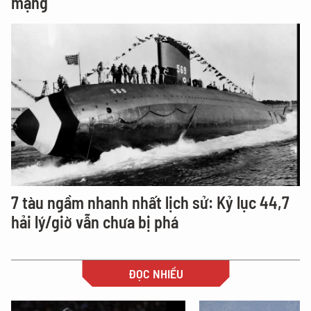
mạng
7 tàu ngầm nhanh nhất lịch sử: Kỷ lục 44,7
hải lý/giờ vẫn chưa bị phá
ĐỌC NHIỀU