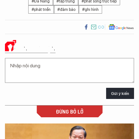
#Đà Nẵng
#tập trung
#phát sóng trực tiếp
#phát triển
#đảm bảo
#ghi hình
Ý KIẾN CỦA BẠN
Gửi ý kiến
ĐỪNG BỎ LỠ