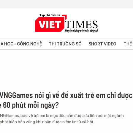
A HỌC - CÔNG NGHỆ
THỊ TRƯỜNG SỐ
SHORT VIDEO
THẾ 
VNGGames nói gì về đề xuất trẻ em chỉ được
 60 phút mỗi ngày?
NGGames, bảo vệ trẻ em là mục tiêu cần được ưu tiên bởi một ngành
phát triển bền vững khi nhận được niềm tin từ xã hội.