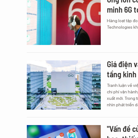
minh 6G t
Hàng loạt tập đ
Technologies kh
Giá điện 
tầng kinh
Tranh luận về vi
chi phí vận hàn
xuất mới. Trong 
nhìn phát triển d
"Vấn đề c