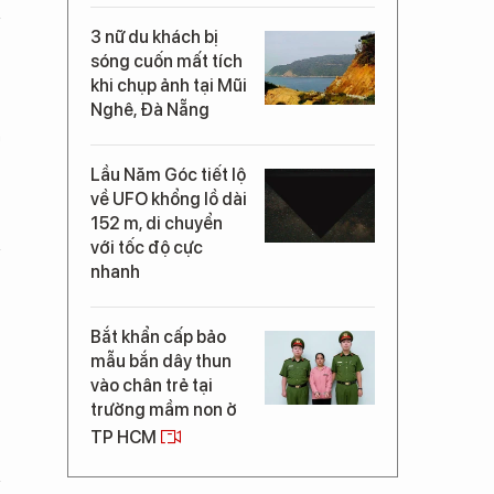
3 nữ du khách bị
sóng cuốn mất tích
khi chụp ảnh tại Mũi
Nghê, Đà Nẵng
n
Lầu Năm Góc tiết lộ
về UFO khổng lồ dài
152 m, di chuyển
với tốc độ cực
nhanh
Bắt khẩn cấp bảo
mẫu bắn dây thun
vào chân trẻ tại
trường mầm non ở
TP HCM