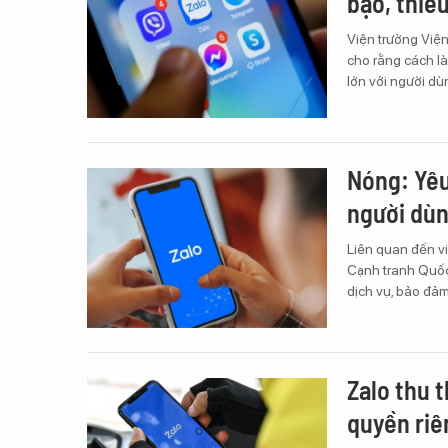
bạo, thiếu
Viện trưởng Việ
cho rằng cách l
lớn với người dù
Nóng: Yêu
người dù
Liên quan đến vi
Cạnh tranh Quốc
dịch vụ, bảo đảm
Zalo thu t
quyền riê