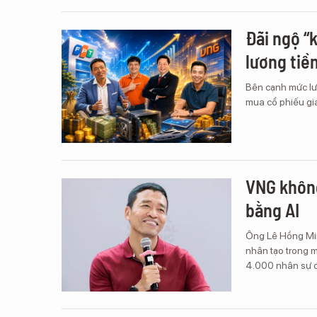
Đãi ngộ “
lương tiề
Bên cạnh mức lư
mua cổ phiếu gi
VNG không
bằng AI
Ông Lê Hồng Minh
nhân tạo trong m
4.000 nhân sự đ