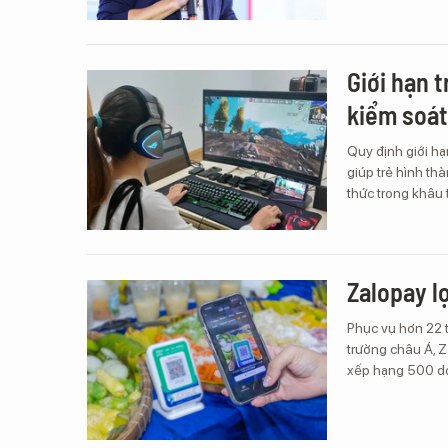
Giới hạn 
kiểm soát
Quy định giới hạ
giúp trẻ hình th
thức trong khâu 
Zalopay l
Phục vụ hơn 22 t
trường châu Á, 
xếp hạng 500 do