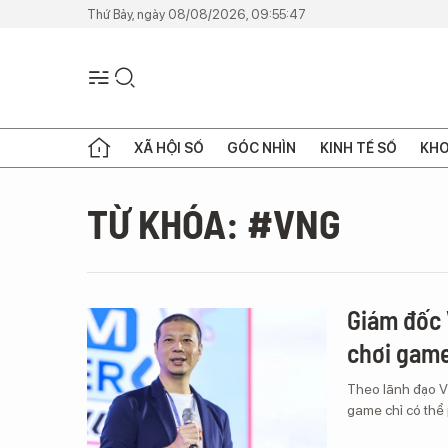
Thứ Bảy, ngày 08/08/2026, 09:55:47
XÃ HỘI SỐ
GÓC NHÌN
KINH TẾ SỐ
KHO
TỪ KHÓA: #VNG
Giám đốc 
chơi game
Theo lãnh đạo V
game chỉ có thể 