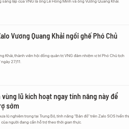
ông sáng lập của VNG là ông Lê Hồng Minh và ông Vương Quang Khải.
Zalo Vương Quang Khải ngồi ghế Phó Chủ
 Khải, thành viên hội đồng quản trị VNG đảm nhiệm vị trí Phó Chủ tịch
 ngày 27/11.
 vùng lũ kích hoạt ngay tính năng này để
rợ sớm
mưa lũ nghiêm trọng tại Trung Bộ, tính năng “Bản đồ” trên Zalo SOS hiển th
ạng của người đang cần hỗ trợ theo thời gian thực.