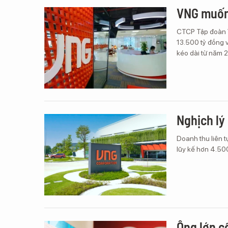
VNG muốn 
CTCP Tập đoàn 
13.500 tỷ đồng v
kéo dài từ năm 
Nghịch lý 
Doanh thu liên 
lũy kế hơn 4.50
Ông lớn c