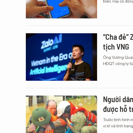
triển. Hai cổ đ
“Cha đẻ” 
tịch VNG
Ông Vương Quang
HĐQT công ty từ
Người dân
được hỗ t
Trước tình hình 
vị trí và tình tr