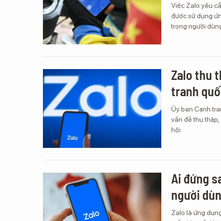
Việc Zalo yêu cầ
được sử dụng ứn
trọng người dùng
Zalo thu 
tranh quố
Ủy ban Cạnh tra
vấn đề thu thập,
hội.
Ai đứng s
người dù
Zalo là ứng dụn