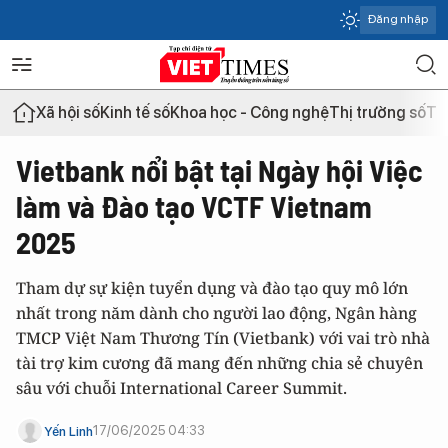
Đăng nhập
Xã hội số
Kinh tế số
Khoa học - Công nghệ
Thị trường số
Th
Vietbank nổi bật tại Ngày hội Việc
làm và Đào tạo VCTF Vietnam
2025
Tham dự sự kiện tuyển dụng và đào tạo quy mô lớn
nhất trong năm dành cho người lao động, Ngân hàng
TMCP Việt Nam Thương Tín (Vietbank) với vai trò nhà
tài trợ kim cương đã mang đến những chia sẻ chuyên
sâu với chuỗi International Career Summit.
17/06/2025 04:33
Yến Linh