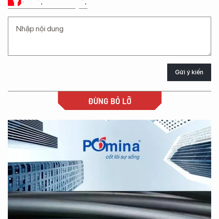
Ý KIẾN CỦA BẠN
Gửi ý kiến
ĐỪNG BỎ LỠ