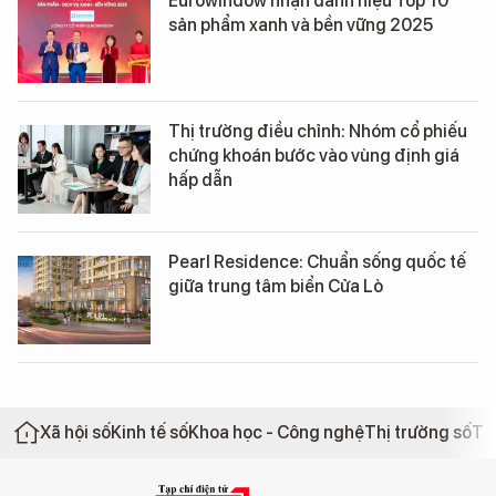
Eurowindow nhận danh hiệu Top 10
sản phẩm xanh và bền vững 2025
Thị trường điều chỉnh: Nhóm cổ phiếu
chứng khoán bước vào vùng định giá
hấp dẫn
Pearl Residence: Chuẩn sống quốc tế
giữa trung tâm biển Cửa Lò
Xã hội số
Kinh tế số
Khoa học - Công nghệ
Thị trường số
Th