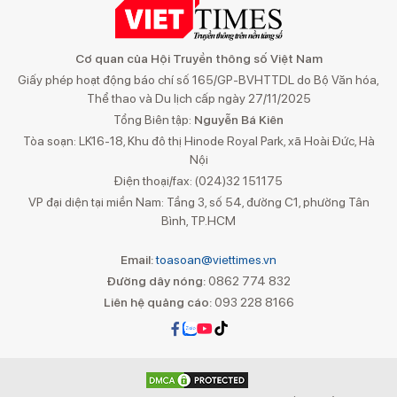
Cơ quan của Hội Truyền thông số Việt Nam
Giấy phép hoạt động báo chí số 165/GP-BVHTTDL do Bộ Văn hóa,
Thể thao và Du lịch cấp ngày 27/11/2025
Tổng Biên tập:
Nguyễn Bá Kiên
Tòa soạn: LK16-18, Khu đô thị Hinode Royal Park, xã Hoài Đức, Hà
Nội
Điện thoại/fax: (024)32 151175
VP đại diện tại miền Nam: Tầng 3, số 54, đường C1, phường Tân
Bình, TP.HCM
Email:
toasoan@viettimes.vn
Đường dây nóng:
0862 774 832
Liên hệ quảng cáo:
093 228 8166