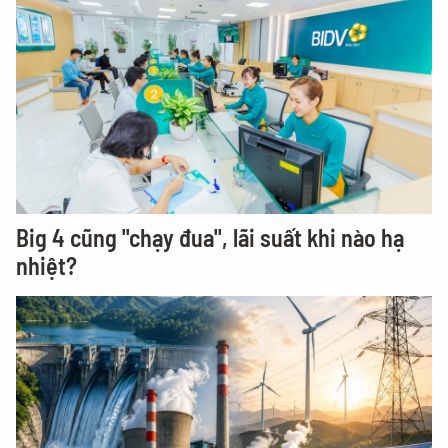
Big 4 cũng "chạy đua", lãi suất khi nào hạ
nhiệt?