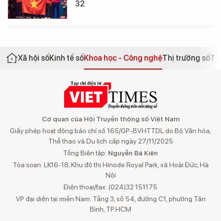
32
Xã hội số
Kinh tế số
Khoa học - Công nghệ
Thị trường số
Th
Cơ quan của Hội Truyền thông số Việt Nam
Giấy phép hoạt động báo chí số 165/GP-BVHTTDL do Bộ Văn hóa,
Thể thao và Du lịch cấp ngày 27/11/2025
Tổng Biên tập:
Nguyễn Bá Kiên
Tòa soạn: LK16-18, Khu đô thị Hinode Royal Park, xã Hoài Đức, Hà
Nội
Điện thoại/fax: (024)32 151175
VP đại diện tại miền Nam: Tầng 3, số 54, đường C1, phường Tân
Bình, TP.HCM