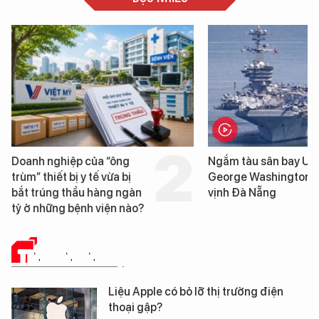
Doanh nghiệp của “ông
Ngắm tàu sân bay USS
trùm” thiết bị y tế vừa bị
George Washington trê
bắt trúng thầu hàng ngàn
vịnh Đà Nẵng
tỷ ở những bệnh viện nào?
TIN CÔNG NGHỆ
Liệu Apple có bỏ lỡ thị trường điện
thoại gập?