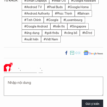
TỪ KHÓA:
#Smart Displays
#Wear OS
#Google Assistant
#Android TV
#Pixel Buds
#Google Home
#Android Authority
#Phúc Thịnh
#Bahrain
#Tinh Chỉnh
#Google
#Luxembourg
#Google Android
#hiển thị
#Singapore
#ứng dụng
#giới thiệu
#công bố
#hỗ trợ
#xuất hiện
#Việt Nam
Ý KIẾN CỦA BẠN
Gửi ý kiến