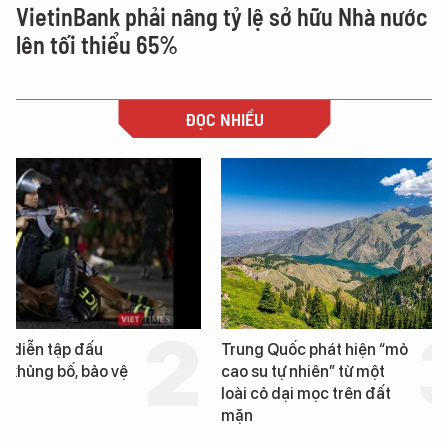
VietinBank phải nâng tỷ lệ sở hữu Nhà nước
lên tối thiểu 65%
ĐỌC NHIỀU
Trung Quốc phát hiện “mỏ
Loạt dự án bất động 
cao su tự nhiên” từ một
Đà Nẵng sắp bị kiểm t
loài cỏ dại mọc trên đất
mặn