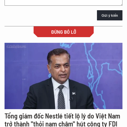
Gửi ý kiến
ĐỪNG BỎ LỠ
Tổng giám đốc Nestlé tiết lộ lý do Việt Nam
trở thành "thỏi nam châm" hút công ty FDI