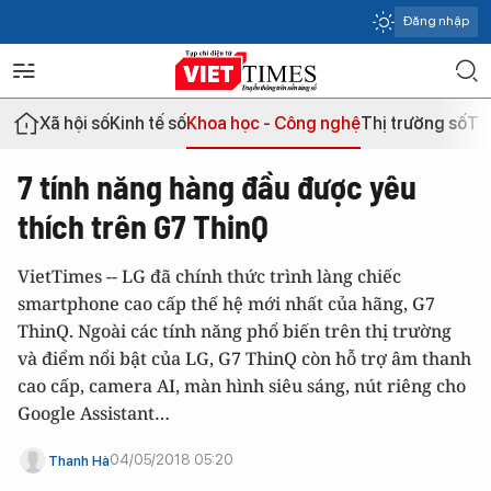
Đăng nhập
Xã hội số
Kinh tế số
Khoa học - Công nghệ
Thị trường số
Th
7 tính năng hàng đầu được yêu
thích trên G7 ThinQ
VietTimes -- LG đã chính thức trình làng chiếc
smartphone cao cấp thế hệ mới nhất của hãng, G7
ThinQ. Ngoài các tính năng phổ biến trên thị trường
và điểm nổi bật của LG, G7 ThinQ còn hỗ trợ âm thanh
cao cấp, camera AI, màn hình siêu sáng, nút riêng cho
Google Assistant…
04/05/2018 05:20
Thanh Hà