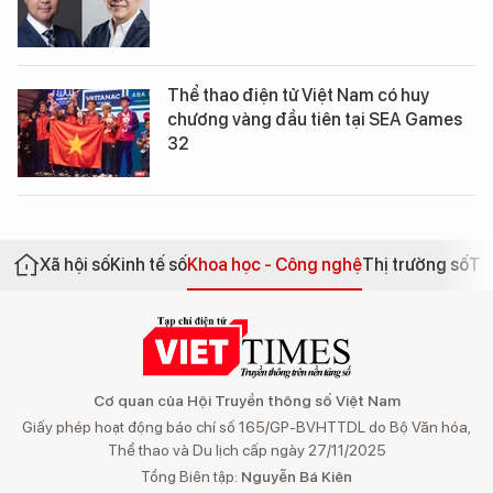
Thể thao điện tử Việt Nam có huy
chương vàng đầu tiên tại SEA Games
32
Xã hội số
Kinh tế số
Khoa học - Công nghệ
Thị trường số
Th
Cơ quan của Hội Truyền thông số Việt Nam
Giấy phép hoạt động báo chí số 165/GP-BVHTTDL do Bộ Văn hóa,
Thể thao và Du lịch cấp ngày 27/11/2025
Tổng Biên tập:
Nguyễn Bá Kiên