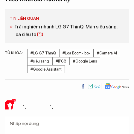
TIN LIÊN QUAN
Trải nghiệm nhanh LG G7 ThinQ: Màn siêu sáng,
loa siêu to
TỪ KHÓA:
#LG G7 ThinQ
#Loa Boom- box
#Camera AI
#siêu sang
#IP68
#Google Lens
#Google Assistant
Ý KIẾN CỦA BẠN