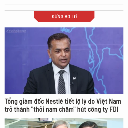
ĐỪNG BỎ LỠ
Tổng giám đốc Nestlé tiết lộ lý do Việt Nam
trở thành "thỏi nam châm" hút công ty FDI