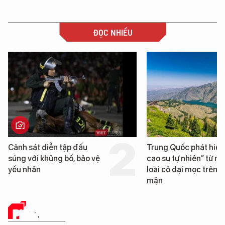
ĐỌC NHIỀU
 diễn tập đấu
Trung Quốc phát hiện “mỏ
 khủng bố, bảo vệ
cao su tự nhiên” từ một
loài cỏ dại mọc trên đất
mặn
PHÂN TÍCH