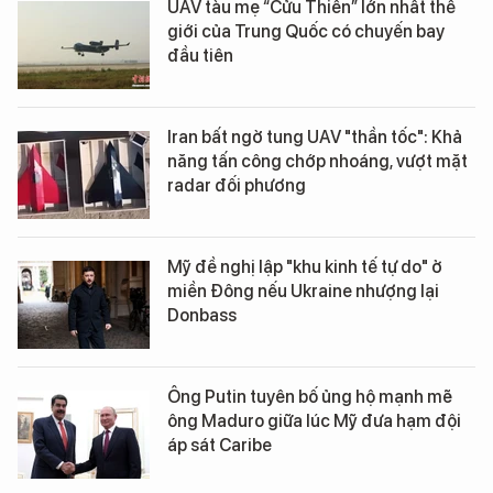
UAV tàu mẹ “Cửu Thiên” lớn nhất thế
giới của Trung Quốc có chuyến bay
đầu tiên
Iran bất ngờ tung UAV "thần tốc": Khả
năng tấn công chớp nhoáng, vượt mặt
radar đối phương
Mỹ đề nghị lập "khu kinh tế tự do" ở
miền Đông nếu Ukraine nhượng lại
Donbass
Ông Putin tuyên bố ủng hộ mạnh mẽ
ông Maduro giữa lúc Mỹ đưa hạm đội
áp sát Caribe