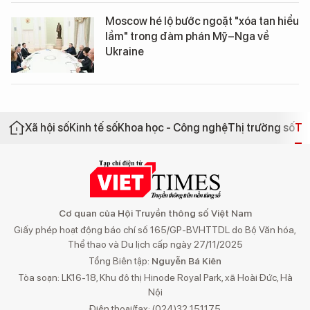
Moscow hé lộ bước ngoặt "xóa tan hiểu
lầm" trong đàm phán Mỹ–Nga về
Ukraine
Xã hội số
Kinh tế số
Khoa học - Công nghệ
Thị trường số
Th
Cơ quan của Hội Truyền thông số Việt Nam
Giấy phép hoạt động báo chí số 165/GP-BVHTTDL do Bộ Văn hóa,
Thể thao và Du lịch cấp ngày 27/11/2025
Tổng Biên tập:
Nguyễn Bá Kiên
Tòa soạn: LK16-18, Khu đô thị Hinode Royal Park, xã Hoài Đức, Hà
Nội
Điện thoại/fax: (024)32 151175