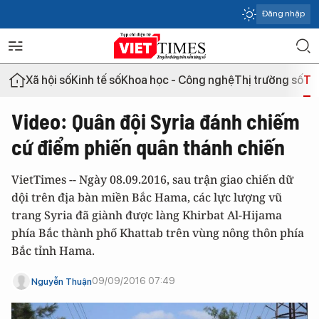
Đăng nhập
Xã hội số
Kinh tế số
Khoa học - Công nghệ
Thị trường số
Th
Video: Quân đội Syria đánh chiếm
cứ điểm phiến quân thánh chiến
VietTimes -- Ngày 08.09.2016, sau trận giao chiến dữ
dội trên địa bàn miền Bắc Hama, các lực lượng vũ
trang Syria đã giành được làng Khirbat Al-Hijama
phía Bắc thành phố Khattab trên vùng nông thôn phía
Bắc tỉnh Hama.
09/09/2016 07:49
Nguyễn Thuận