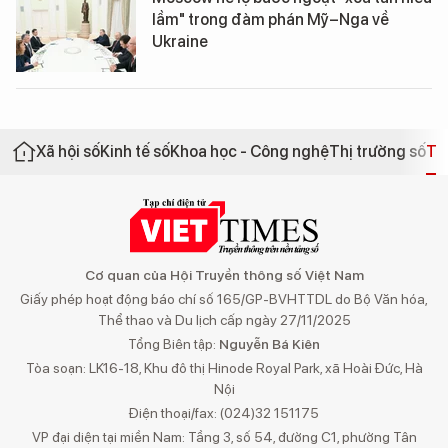
lầm" trong đàm phán Mỹ–Nga về
Ukraine
Xã hội số
Kinh tế số
Khoa học - Công nghệ
Thị trường số
Th
Cơ quan của Hội Truyền thông số Việt Nam
Giấy phép hoạt động báo chí số 165/GP-BVHTTDL do Bộ Văn hóa,
Thể thao và Du lịch cấp ngày 27/11/2025
Tổng Biên tập:
Nguyễn Bá Kiên
Tòa soạn: LK16-18, Khu đô thị Hinode Royal Park, xã Hoài Đức, Hà
Nội
Điện thoại/fax: (024)32 151175
VP đại diện tại miền Nam: Tầng 3, số 54, đường C1, phường Tân