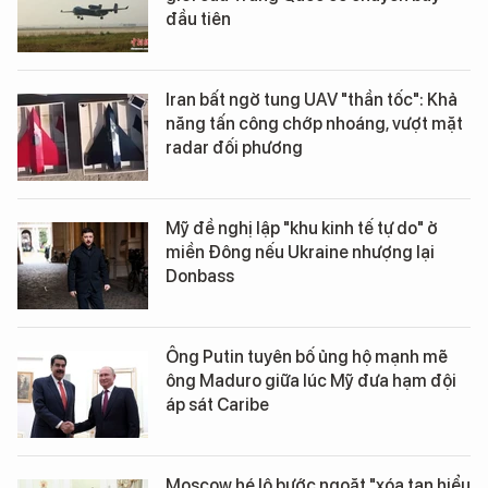
đầu tiên
Iran bất ngờ tung UAV "thần tốc": Khả
năng tấn công chớp nhoáng, vượt mặt
radar đối phương
Mỹ đề nghị lập "khu kinh tế tự do" ở
miền Đông nếu Ukraine nhượng lại
Donbass
Ông Putin tuyên bố ủng hộ mạnh mẽ
ông Maduro giữa lúc Mỹ đưa hạm đội
áp sát Caribe
Moscow hé lộ bước ngoặt "xóa tan hiểu