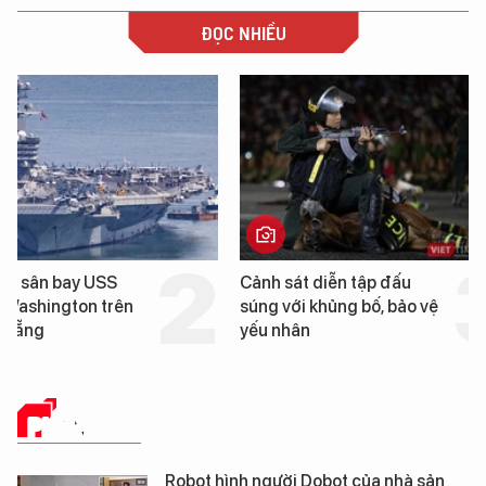
ĐỌC NHIỀU
Cảnh sát diễn tập đấu
Cận cảnh chiến hạm 
súng với khủng bố, bảo vệ
tống tàu sân bay USS
yếu nhân
George Washington 
Đà Nẵng
PHÂN TÍCH
Robot hình người Dobot của nhà sản