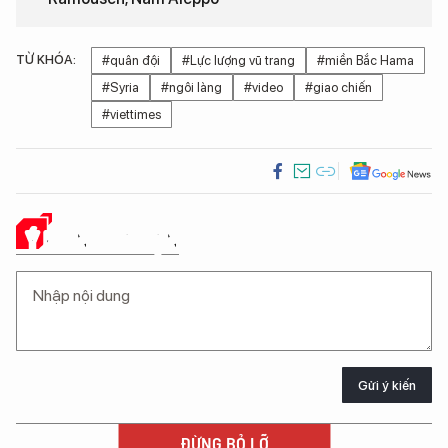
TỪ KHÓA:
#quân đội
#Lực lượng vũ trang
#miền Bắc Hama
#Syria
#ngôi làng
#video
#giao chiến
#viettimes
Ý KIẾN CỦA BẠN
Gửi ý kiến
ĐỪNG BỎ LỠ