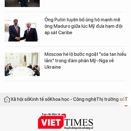
Ông Putin tuyên bố ủng hộ mạnh mẽ
ông Maduro giữa lúc Mỹ đưa hạm đội
áp sát Caribe
Moscow hé lộ bước ngoặt "xóa tan hiểu
lầm" trong đàm phán Mỹ–Nga về
Ukraine
Xã hội số
Kinh tế số
Khoa học - Công nghệ
Thị trường số
Th