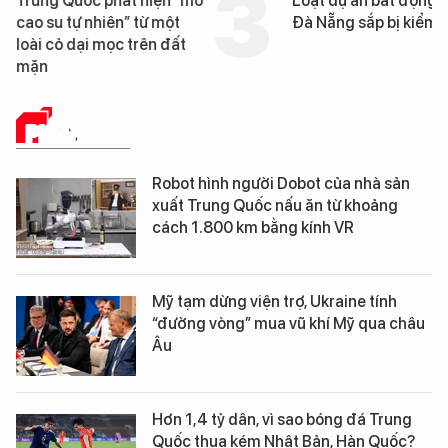
Trung Quốc phát hiện “mỏ
Loạt dự án bất động 
cao su tự nhiên” từ một
Đà Nẵng sắp bị kiểm t
loài cỏ dại mọc trên đất
mặn
PHÂN TÍCH
Robot hình người Dobot của nhà sản
xuất Trung Quốc nấu ăn từ khoảng
cách 1.800 km bằng kính VR
Mỹ tạm dừng viện trợ, Ukraine tính
“đường vòng” mua vũ khí Mỹ qua châu
Âu
Hơn 1,4 tỷ dân, vì sao bóng đá Trung
Quốc thua kém Nhật Bản, Hàn Quốc?