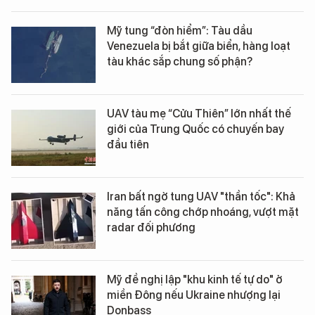
Mỹ tung “đòn hiểm”: Tàu dầu
Venezuela bị bắt giữa biển, hàng loạt
tàu khác sắp chung số phận?
UAV tàu mẹ “Cửu Thiên” lớn nhất thế
giới của Trung Quốc có chuyến bay
đầu tiên
Iran bất ngờ tung UAV "thần tốc": Khả
năng tấn công chớp nhoáng, vượt mặt
radar đối phương
Mỹ đề nghị lập "khu kinh tế tự do" ở
miền Đông nếu Ukraine nhượng lại
Donbass