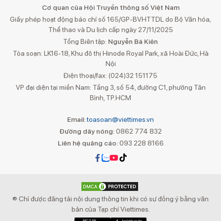
Cơ quan của Hội Truyền thông số Việt Nam
Giấy phép hoạt động báo chí số 165/GP-BVHTTDL do Bộ Văn hóa,
Thể thao và Du lịch cấp ngày 27/11/2025
Tổng Biên tập:
Nguyễn Bá Kiên
Tòa soạn: LK16-18, Khu đô thị Hinode Royal Park, xã Hoài Đức, Hà
Nội
Điện thoại/fax: (024)32 151175
VP đại diện tại miền Nam: Tầng 3, số 54, đường C1, phường Tân
Bình, TP.HCM
Email:
toasoan@viettimes.vn
Đường dây nóng:
0862 774 832
Liên hệ quảng cáo:
093 228 8166
® Chỉ được đăng tải nội dung thông tin khi có sự đồng ý bằng văn
bản của Tạp chí Viettimes.