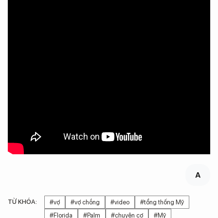
A
TỪ KHÓA:
#vợ
#vợ chồng
#video
#tổng thống Mỹ
#Florida
#Palm
#chuyên cơ
#Mỹ