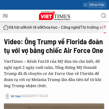
Đăng nhập
Xã hội số
Kinh tế số
Khoa học - Công nghệ
Thị trường số
Th
Video: Ông Trump về Florida đoàn
tụ với vợ bằng chiếc Air Force One
VietTimes -- Kênh Fox10 của Mỹ đưa tin cho biết, để
nghỉ ngơi 2 ngày cuối tuần, Tổng thống Mỹ Donald
Trump đã đi chuyên cơ Air Force One về Florida để
đoàn tụ với vợ Melania Trump lần đầu tiên kể từ khi
ông Trump nhậm chức.
04/02/2017 04:20
Võ Sáu