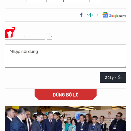
Ý KIẾN CỦA BẠN
Gửi ý kiến
ĐỪNG BỎ LỠ