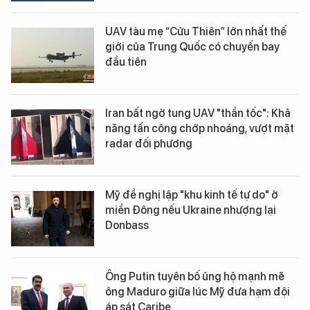
UAV tàu mẹ “Cửu Thiên” lớn nhất thế
giới của Trung Quốc có chuyến bay
đầu tiên
Iran bất ngờ tung UAV "thần tốc": Khả
năng tấn công chớp nhoáng, vượt mặt
radar đối phương
Mỹ đề nghị lập "khu kinh tế tự do" ở
miền Đông nếu Ukraine nhượng lại
Donbass
Ông Putin tuyên bố ủng hộ mạnh mẽ
ông Maduro giữa lúc Mỹ đưa hạm đội
áp sát Caribe