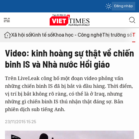
Đăng nhập
Xã hội số
Kinh tế số
Khoa học - Công nghệ
Thị trường số
Th
Video: kinh hoàng sự thật về chiến
binh IS và Nhà nước Hồi giáo
Trên LiveLeak công bố một đoạn video phỏng vấn
những chiến binh IS đã bị bắt và đầu hàng. Thời điểm,
vị trí bị bắt không rõ ràng, có thể là ở Iraq, nhưng
những gì chiến binh IS thú nhận thật đáng sợ. Bản
phiên dịch sub tiếng Anh.
23/11/2015 15:25