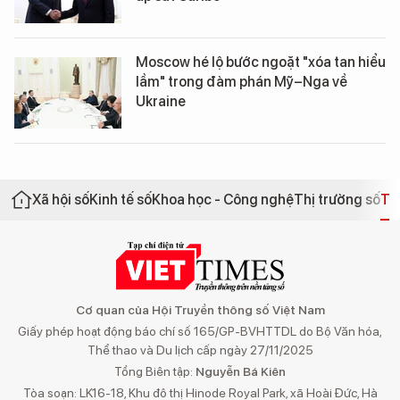
Moscow hé lộ bước ngoặt "xóa tan hiểu
lầm" trong đàm phán Mỹ–Nga về
Ukraine
Xã hội số
Kinh tế số
Khoa học - Công nghệ
Thị trường số
Th
Cơ quan của Hội Truyền thông số Việt Nam
Giấy phép hoạt động báo chí số 165/GP-BVHTTDL do Bộ Văn hóa,
Thể thao và Du lịch cấp ngày 27/11/2025
Tổng Biên tập:
Nguyễn Bá Kiên
Tòa soạn: LK16-18, Khu đô thị Hinode Royal Park, xã Hoài Đức, Hà