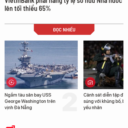
VietinBank phải nâng tỷ lệ sở hữu Nhà nước
lên tối thiểu 65%
ĐỌC NHIỀU
ắm tàu sân bay USS
Cảnh sát diễn tập đấu
orge Washington trên
súng với khủng bố, bảo vệ
nh Đà Nẵng
yếu nhân