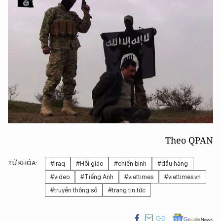
Theo QPAN
TỪ KHÓA:
#Iraq
#Hồi giáo
#chiến binh
#đầu hàng
#video
#Tiếng Anh
#viettimes
#viettimes.vn
#truyền thông số
#trang tin tức