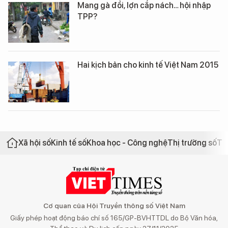
Mang gà đồi, lợn cắp nách… hội nhập
TPP?
Hai kịch bản cho kinh tế Việt Nam 2015
Xã hội số
Kinh tế số
Khoa học - Công nghệ
Thị trường số
Th
Cơ quan của Hội Truyền thông số Việt Nam
Giấy phép hoạt động báo chí số 165/GP-BVHTTDL do Bộ Văn hóa,