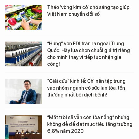
Tháo ‘vòng kim cô’ cho sáng tạo giúp
Việt Nam chuyển đổi số
“Hứng” vốn FDI tràn ra ngoài Trung
Quốc: Hãy lựa chọn chuỗi giá trị riêng
cho mình thay vì tiếp tục nhận gia
công!
“Giải cứu” kinh tế: Chỉ nên tập trung
vào nhóm ngành có sức lan tỏa, tổn
thương nhất bởi dịch bệnh!
“Mặt trời sẽ vẫn còn tỏa nắng” nhưng
không dễ để đạt mục tiêu tăng trưởng
6,8% năm 2020