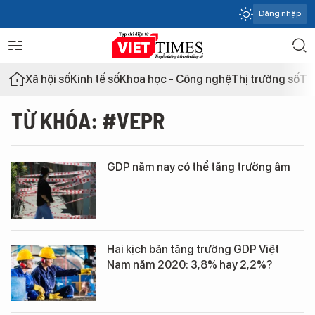
Đăng nhập
Xã hội số
Kinh tế số
Khoa học - Công nghệ
Thị trường số
Th
TỪ KHÓA: #VEPR
GDP năm nay có thể tăng trưởng âm
Hai kịch bản tăng trưởng GDP Việt
Nam năm 2020: 3,8% hay 2,2%?