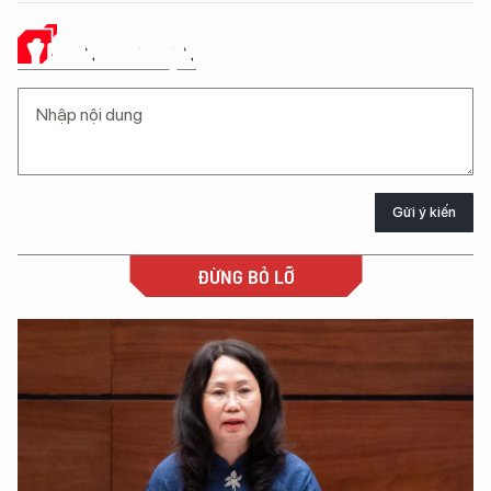
Ý KIẾN CỦA BẠN
Gửi ý kiến
ĐỪNG BỎ LỠ