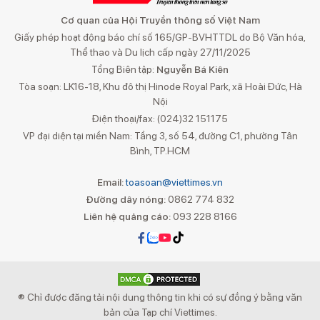
Cơ quan của Hội Truyền thông số Việt Nam
Giấy phép hoạt động báo chí số 165/GP-BVHTTDL do Bộ Văn hóa,
Thể thao và Du lịch cấp ngày 27/11/2025
Tổng Biên tập:
Nguyễn Bá Kiên
Tòa soạn: LK16-18, Khu đô thị Hinode Royal Park, xã Hoài Đức, Hà
Nội
Điện thoại/fax: (024)32 151175
VP đại diện tại miền Nam: Tầng 3, số 54, đường C1, phường Tân
Bình, TP.HCM
Email:
toasoan@viettimes.vn
Đường dây nóng:
0862 774 832
Liên hệ quảng cáo:
093 228 8166
® Chỉ được đăng tải nội dung thông tin khi có sự đồng ý bằng văn
bản của Tạp chí Viettimes.