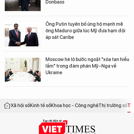
Donbass
Ông Putin tuyên bố ủng hộ mạnh mẽ
ông Maduro giữa lúc Mỹ đưa hạm đội
áp sát Caribe
Moscow hé lộ bước ngoặt "xóa tan hiểu
lầm" trong đàm phán Mỹ–Nga về
Ukraine
Xã hội số
Kinh tế số
Khoa học - Công nghệ
Thị trường số
Th