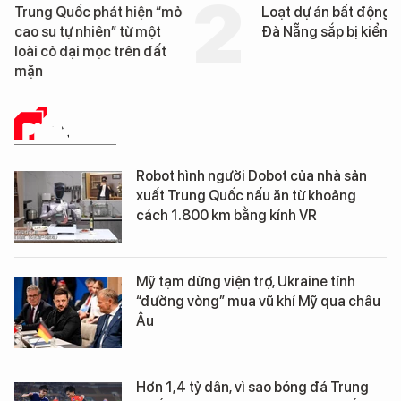
Loạt dự án bất động sản ở
Nga xây dựng hơn 1.
Đà Nẵng sắp bị kiểm tra
km "hành lang chống
UAV" bảo vệ tuyến hậ
cần trên chiến trường
PHÂN TÍCH
Robot hình người Dobot của nhà sản
xuất Trung Quốc nấu ăn từ khoảng
cách 1.800 km bằng kính VR
Mỹ tạm dừng viện trợ, Ukraine tính
“đường vòng” mua vũ khí Mỹ qua châu
Âu
Hơn 1,4 tỷ dân, vì sao bóng đá Trung