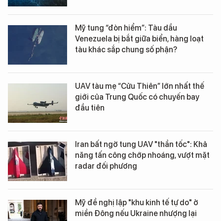
Mỹ tung “đòn hiểm”: Tàu dầu
Venezuela bị bắt giữa biển, hàng loạt
tàu khác sắp chung số phận?
UAV tàu mẹ “Cửu Thiên” lớn nhất thế
giới của Trung Quốc có chuyến bay
đầu tiên
Iran bất ngờ tung UAV "thần tốc": Khả
năng tấn công chớp nhoáng, vượt mặt
radar đối phương
Mỹ đề nghị lập "khu kinh tế tự do" ở
miền Đông nếu Ukraine nhượng lại