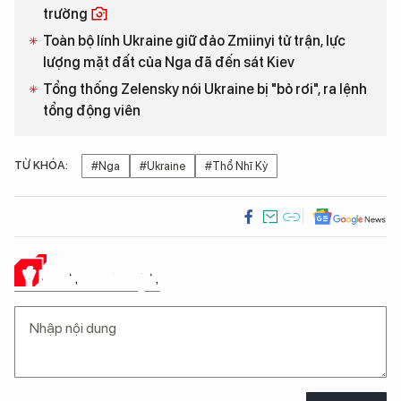
trường
Toàn bộ lính Ukraine giữ đảo Zmiinyi tử trận, lực
lượng mặt đất của Nga đã đến sát Kiev
Tổng thống Zelensky nói Ukraine bị "bỏ rơi", ra lệnh
tổng động viên
TỪ KHÓA:
#Nga
#Ukraine
#Thổ Nhĩ Kỳ
Ý KIẾN CỦA BẠN