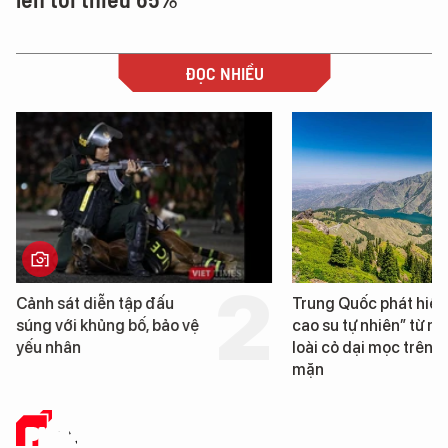
ĐỌC NHIỀU
Trung Quốc phát hiện “mỏ
Loạt dự án bất đ
cao su tự nhiên” từ một
Đà Nẵng sắp bị k
loài cỏ dại mọc trên đất
mặn
PHÂN TÍCH