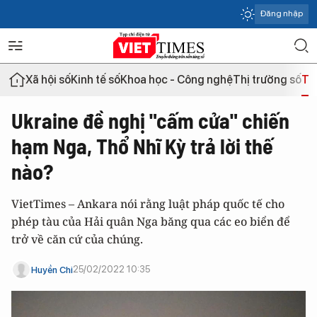
Đăng nhập
Xã hội số
Kinh tế số
Khoa học - Công nghệ
Thị trường số
Th
Ukraine đề nghị "cấm cửa" chiến
hạm Nga, Thổ Nhĩ Kỳ trả lời thế
nào?
VietTimes – Ankara nói rằng luật pháp quốc tế cho
phép tàu của Hải quân Nga băng qua các eo biển để
trở về căn cứ của chúng.
25/02/2022 10:35
Huyền Chi