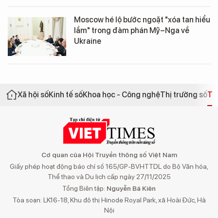
Moscow hé lộ bước ngoặt "xóa tan hiểu
lầm" trong đàm phán Mỹ–Nga về
Ukraine
Xã hội số
Kinh tế số
Khoa học - Công nghệ
Thị trường số
Th
Cơ quan của Hội Truyền thông số Việt Nam
Giấy phép hoạt động báo chí số 165/GP-BVHTTDL do Bộ Văn hóa,
Thể thao và Du lịch cấp ngày 27/11/2025
Tổng Biên tập:
Nguyễn Bá Kiên
Tòa soạn: LK16-18, Khu đô thị Hinode Royal Park, xã Hoài Đức, Hà
Nội