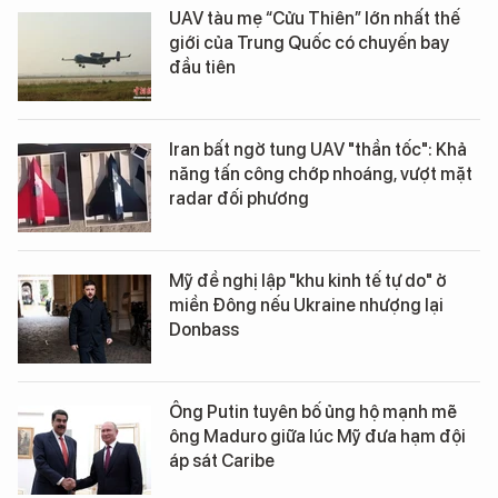
UAV tàu mẹ “Cửu Thiên” lớn nhất thế
giới của Trung Quốc có chuyến bay
đầu tiên
Iran bất ngờ tung UAV "thần tốc": Khả
năng tấn công chớp nhoáng, vượt mặt
radar đối phương
Mỹ đề nghị lập "khu kinh tế tự do" ở
miền Đông nếu Ukraine nhượng lại
Donbass
Ông Putin tuyên bố ủng hộ mạnh mẽ
ông Maduro giữa lúc Mỹ đưa hạm đội
áp sát Caribe