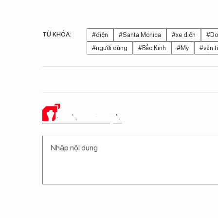
TỪ KHÓA:
#điện
#Santa Monica
#xe điện
#Do
#người dùng
#Bắc Kinh
#Mỹ
#vận t
Ý KIẾN CỦA BẠN