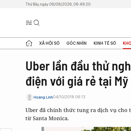
Thứ Bảy, ngày 08/08/2026, 08:49:20
XÃ HỘI SỐ
GÓC NHÌN
KINH TẾ SỐ
KHO
Uber lần đầu thử ng
điện với giá rẻ tại Mỹ
04/10/2018 06:13
Hoàng Linh
Uber đã chính thức tung ra dịch vụ cho t
từ Santa Monica.