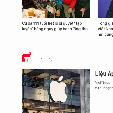
Cụ bà 111 tuổi tiết lộ bí quyết "tập
Tổng giá
luyện" hàng ngày giúp bà trường thọ
Việt Nam
hút công
TIN CÔNG NGHỆ
Liệu Ap
VietTimes 
xu hướng th