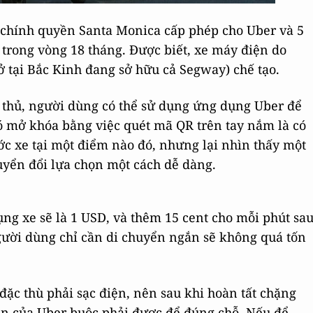
i chính quyền Santa Monica cấp phép cho Uber và 5
trong vòng 18 tháng. Được biết, xe máy điện do
ở tại Bắc Kinh đang sở hữu cả Segway) chế tạo.
 thủ, người dùng có thể sử dụng ứng dụng Uber để
đó mở khóa bằng việc quét mã QR trên tay nắm là có
ước xe tại một điểm nào đó, nhưng lại nhìn thấy một
uyển đổi lựa chọn một cách dễ dàng.
ng xe sẽ là 1 USD, và thêm 15 cent cho mỗi phút sa
người dùng chỉ cần di chuyển ngắn sẽ không quá tốn
đặc thù phải sạc điện, nên sau khi hoàn tất chặng
n của Uber buộc phải được để đúng chỗ. Nếu để