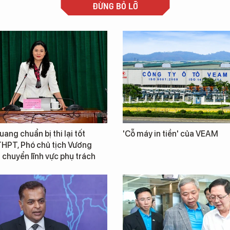
ĐỪNG BỎ LỠ
ang chuẩn bị thi lại tốt
'Cỗ máy in tiền' của VEAM
THPT, Phó chủ tịch Vương
chuyển lĩnh vực phụ trách