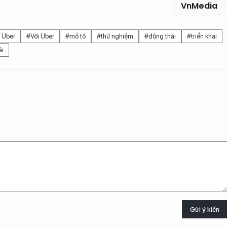
VnMedia
 Uber
#Với Uber
#mô tô
#thử nghiệm
#động thái
#triển khai
ải
Gửi ý kiến