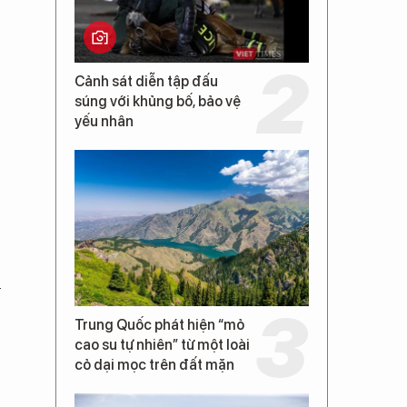
Cảnh sát diễn tập đấu
súng với khủng bố, bảo vệ
yếu nhân
u
Trung Quốc phát hiện “mỏ
cao su tự nhiên” từ một loài
cỏ dại mọc trên đất mặn