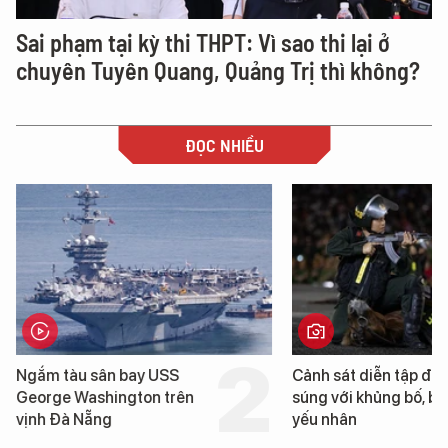
Sai phạm tại kỳ thi THPT: Vì sao thi lại ở
chuyên Tuyên Quang, Quảng Trị thì không?
ĐỌC NHIỀU
Cảnh sát diễn tập đấu
Hình ảnh đầu tiên 
súng với khủng bố, bảo vệ
tàu sân bay USS 
yếu nhân
Washington vừa 
Nẵng