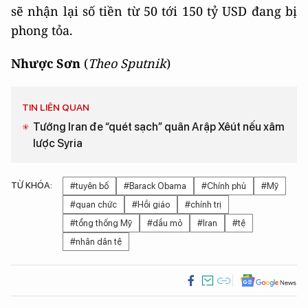
sẽ nhận lại số tiền từ 50 tới 150 tỷ USD đang bị
phong tỏa.
Nhược Sơn
(
Theo Sputnik
)
TIN LIÊN QUAN
Tướng Iran đe “quét sạch” quân Arập Xêút nếu xâm
lược Syria
TỪ KHÓA:
#tuyên bố
#Barack Obama
#Chính phủ
#Mỹ
#quan chức
#Hồi giáo
#chính trị
#tổng thống Mỹ
#dầu mỏ
#Iran
#tệ
#nhân dân tệ