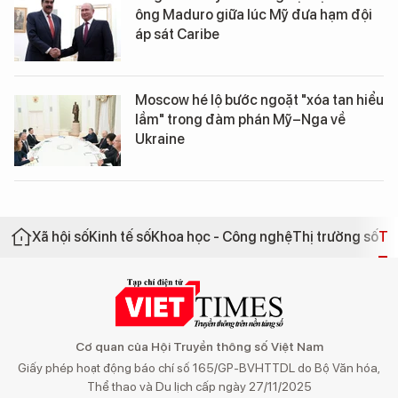
ông Maduro giữa lúc Mỹ đưa hạm đội
áp sát Caribe
Moscow hé lộ bước ngoặt "xóa tan hiểu
lầm" trong đàm phán Mỹ–Nga về
Ukraine
Xã hội số
Kinh tế số
Khoa học - Công nghệ
Thị trường số
Th
Cơ quan của Hội Truyền thông số Việt Nam
Giấy phép hoạt động báo chí số 165/GP-BVHTTDL do Bộ Văn hóa,
Thể thao và Du lịch cấp ngày 27/11/2025