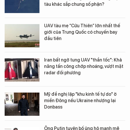
tàu khác sắp chung số phận?
UAV tàu mẹ “Cửu Thiên” lớn nhất thế
giới của Trung Quốc có chuyến bay
đầu tiên
Iran bất ngờ tung UAV "thần tốc": Khả
năng tấn công chớp nhoáng, vượt mặt
radar đối phương
Mỹ đề nghị lập "khu kinh tế tự do" ở
miền Đông nếu Ukraine nhượng lại
Donbass
Ông Putin tuyên bố ủng hộ mạnh mẽ