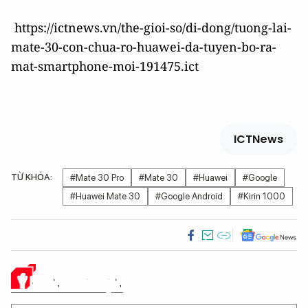
https://ictnews.vn/the-gioi-so/di-dong/tuong-lai-
mate-30-con-chua-ro-huawei-da-tuyen-bo-ra-
mat-smartphone-moi-191475.ict
ICTNews
TỪ KHÓA:
#Mate 30 Pro
#Mate 30
#Huawei
#Google
#Huawei Mate 30
#Google Android
#Kirin 1000
Ý KIẾN CỦA BẠN