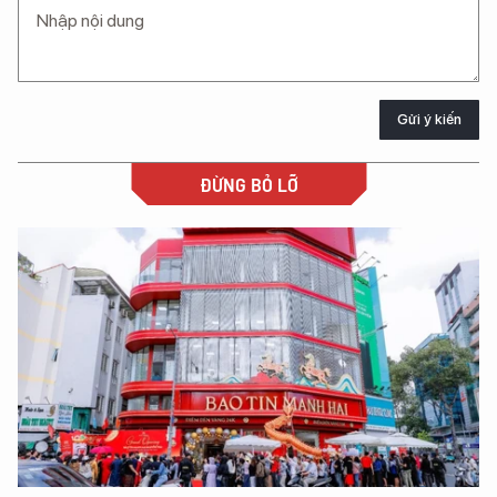
Gửi ý kiến
ĐỪNG BỎ LỠ