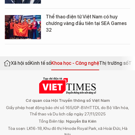
Thể thao điện tử Việt Nam có huy
chương vàng đầu tiên tại SEA Games
32
Xã hội số
Kinh tế số
Khoa học - Công nghệ
Thị trường số
Th
Cơ quan của Hội Truyền thông số Việt Nam
Giấy phép hoạt động báo chí số 165/GP-BVHTTDL do Bộ Văn hóa,
Thể thao và Du lịch cấp ngày 27/11/2025
Tổng Biên tập:
Nguyễn Bá Kiên
Tòa soạn: LK16-18, Khu đô thị Hinode Royal Park, xã Hoài Đức, Hà
Nội