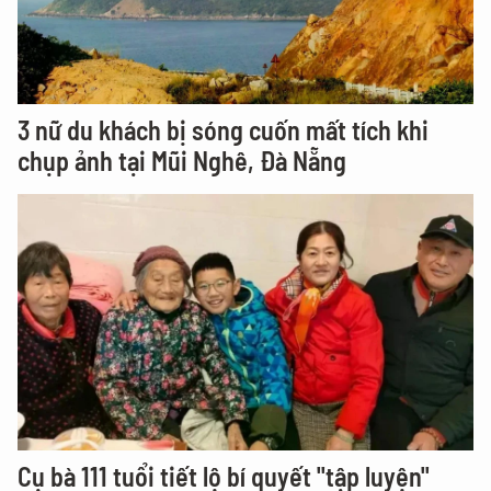
3 nữ du khách bị sóng cuốn mất tích khi
chụp ảnh tại Mũi Nghê, Đà Nẵng
Cụ bà 111 tuổi tiết lộ bí quyết "tập luyện"