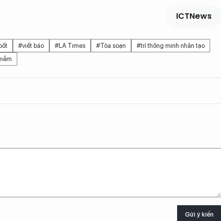
ICTNews
bốt
#viết báo
#LA Times
#Tòa soạn
#trí thông minh nhân tạo
 mềm
Gửi ý kiến