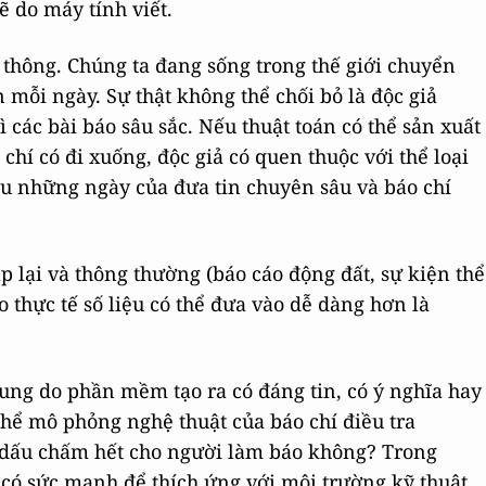
ẽ do máy tính viết.
 thông. Chúng ta đang sống trong thế giới chuyển
 mỗi ngày. Sự thật không thể chối bỏ là độc giả
 các bài báo sâu sắc. Nếu thuật toán có thể sản xuất
 chí có đi xuống, độc giả có quen thuộc với thể loại
ệu những ngày của đưa tin chuyên sâu và báo chí
lặp lại và thông thường (báo cáo động đất, sự kiện thể
do thực tế số liệu có thể đưa vào dễ dàng hơn là
dung do phần mềm tạo ra có đáng tin, có ý nghĩa hay
thể mô phỏng nghệ thuật của báo chí điều tra
 dấu chấm hết cho người làm báo không? Trong
 có sức mạnh để thích ứng với môi trường kỹ thuật