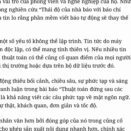
 vai trò của phóng viên và nghề nghiệp của họ. Như
ng nghiên cứu “Thái độ của nhà báo với báo chí
 tin lo rằng phần mềm viết báo tự động sẽ thay thế
một số yếu tố không thể lập trình. Tin tức do máy
n độc lập, có thể mang tính thiên vị. Nếu nhiều tin
, thuật toán có thể củng cố quan điểm của mọi người
 thị trường hoặc dựa trên bộ dữ liệu trước đó.
động thiếu bối cảnh, chiều sâu, sự phức tạp và sáng
ranh luận trong bài báo “Thuật toán đứng sau các
 là khả năng viết các câu phức tạp về mặt ngôn ngữ.
 thật, khách quan, đơn giản và tốc độ.
n nhân văn hơn bởi đóng góp của nó trong củng cố
ó cho phép sản xuất nội dung nhanh hơn, chính xác