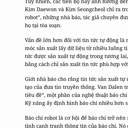
Tuy nhiên, các tiến bộ này ảnh hưởng đến
Kim Daewon và Kim Seongcheol chỉ ra tro
robot”, những nhà báo, tác giả chuyên đưa
họ tại tòa soạn.
Vấn đề lớn hơn đối với tin tức tự động là 
móc sản xuất lấy dữ liệu từ nhiều luồng ti
tức được sản xuất tự động trong tương lai
bằng cách chỉ sản xuất tin tức phù hợp với
Giới nhà báo cho rằng tin tức sản xuất tự 
tạo của đưa tin truyền thống. Van Dalen t
tiêu đề”, một phần của nghệ thuật báo chí
Kỹ năng ấy định hình báo chí nhiều hơn sự
Báo chí robot là cơ hội để báo chí trở nê
tính cạnh tranh thông tin của báo chí. N