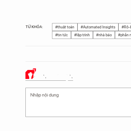
TỪ KHÓA:
#thuật toán
#Automated Insights
#Rô-
#tin tức
#lập trình
#nhà báo
#phần
Ý KIẾN CỦA BẠN