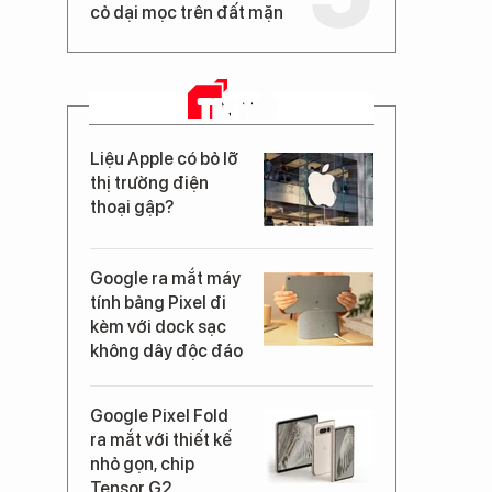
cỏ dại mọc trên đất mặn
TIN MỚI
Liệu Apple có bỏ lỡ
thị trường điện
thoại gập?
Google ra mắt máy
tính bảng Pixel đi
kèm với dock sạc
không dây độc đáo
Google Pixel Fold
ra mắt với thiết kế
nhỏ gọn, chip
Tensor G2