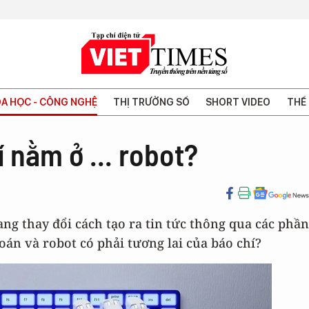
A HỌC - CÔNG NGHỆ
THỊ TRƯỜNG SỐ
SHORT VIDEO
THẾ 
 nằm ở ... robot?
g thay đổi cách tạo ra tin tức thông qua các phần
oán và robot có phải tương lai của báo chí?