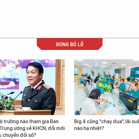
ĐỪNG BỎ LỠ
ộ trưởng nào tham gia Ban
Big 4 cũng "chạy đua", lãi suấ
 Trung ương về KHCN, đổi mới
nào hạ nhiệt?
, chuyển đổi số?