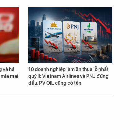
 và há
10 doanh nghiệp làm ăn thua lỗ nhất
 mỉa mai
quý II: Vietnam Airlines và PNJ đứng
đầu, PV OIL cũng có tên