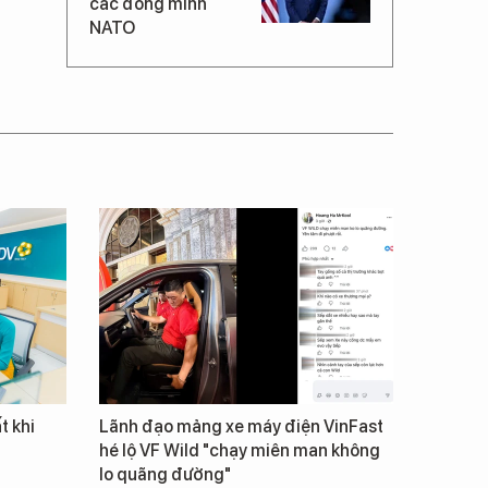
các đồng minh
NATO
t khi
Lãnh đạo mảng xe máy điện VinFast
hé lộ VF Wild "chạy miên man không
lo quãng đường"