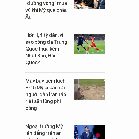
“đường vòng” mua
vũ khí Mỹ qua châu
Âu
Hơn 1,4 tỷ dân, vì
sao bóng đá Trung
Quốc thua kém
Nhật Bản, Hàn
Quốc?
Máy bay tiêm kích
F-15 Mỹ bị bắn rơi,
người dân Iran ráo
riết săn lùng phi
công
Ngoại trưởng Mỹ
lên tiếng trấn an