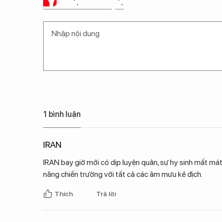
Ý KIẾN CỦA BẠN
1 bình luận
IRAN
IRAN bay giờ mới có dịp luyện quân, sự hy sinh mất mát 
năng chiến trường với tất cả các âm mưu kẻ địch.
Thích
Trả lời