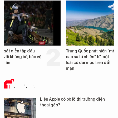
Trung Quốc phát hiện “mỏ
Loạt dự án bất động 
cao su tự nhiên” từ một
Đà Nẵng sắp bị kiểm t
loài cỏ dại mọc trên đất
mặn
TIN CÔNG NGHỆ
Liệu Apple có bỏ lỡ thị trường điện
thoại gập?