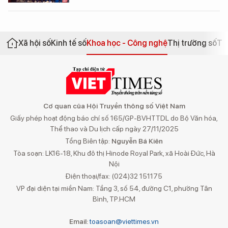
Xã hội số
Kinh tế số
Khoa học - Công nghệ
Thị trường số
Th
Cơ quan của Hội Truyền thông số Việt Nam
Giấy phép hoạt động báo chí số 165/GP-BVHTTDL do Bộ Văn hóa,
Thể thao và Du lịch cấp ngày 27/11/2025
Tổng Biên tập:
Nguyễn Bá Kiên
Tòa soạn: LK16-18, Khu đô thị Hinode Royal Park, xã Hoài Đức, Hà
Nội
Điện thoại/fax: (024)32 151175
VP đại diện tại miền Nam: Tầng 3, số 54, đường C1, phường Tân
Bình, TP.HCM
Email:
toasoan@viettimes.vn