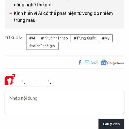
công nghệ thế giới
Kính hiển vi AI có thể phát hiện tử vong do nhiễm
trùng máu
TỪ KHÓA:
#AI
#trí tuệ nhân tạo
#Trung Quốc
#Mỹ
#bá chủ thế giới
Ý KIẾN CỦA BẠN
Gửi ý kiến