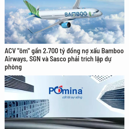
ACV "ôm" gần 2.700 tỷ đồng nợ xấu Bamboo
Airways, SGN và Sasco phải trích lập dự
phòng