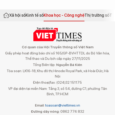
Xã hội số
Kinh tế số
Khoa học - Công nghệ
Thị trường số
Th
Cơ quan của Hội Truyền thông số Việt Nam
Giấy phép hoạt động báo chí số 165/GP-BVHTTDL do Bộ Văn hóa,
Thể thao và Du lịch cấp ngày 27/11/2025
Tổng Biên tập:
Nguyễn Bá Kiên
Tòa soạn: LK16-18, Khu đô thị Hinode Royal Park, xã Hoài Đức, Hà
Nội
Điện thoại/fax: (024)32 151175
VP đại diện tại miền Nam: Tầng 3, số 54, đường C1, phường Tân
Bình, TP.HCM
Email:
toasoan@viettimes.vn
Đường dây nóng:
0862 774 832