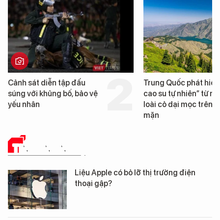
Cảnh sát diễn tập đấu
Trung Quốc phát hiện
súng với khủng bố, bảo vệ
cao su tự nhiên” từ m
yếu nhân
loài cỏ dại mọc trên đ
mặn
TIN CÔNG NGHỆ
Liệu Apple có bỏ lỡ thị trường điện
thoại gập?