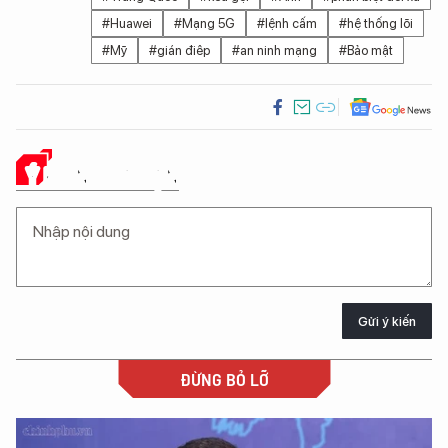
#Huawei
#Mạng 5G
#lệnh cấm
#hệ thống lõi
#Mỹ
#gián điêp
#an ninh mạng
#Bảo mật
Ý KIẾN CỦA BẠN
Gửi ý kiến
ĐỪNG BỎ LỠ