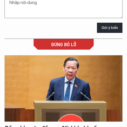
Gửi ý kiến
ĐỪNG BỎ LỠ