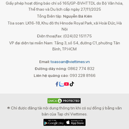
Giấy phép hoạt động báo chí số 165/GP-BVHTTDL do Bộ Văn hóa,
Thể thao và Du lịch cấp ngày 27/11/2025
Tổng Biên tập:
Nguyễn Bá Kiên
Tòa soạn: LK16-18, Khu đô thị Hinode Royal Park, xã Hoài Đức, Hà
Nội
Điện thoại/fax: (024)32 151175
VP đại diện tại miền Nam: Tầng 3, số 54, đường C1, phường Tân
Bình, TP.HCM
Email:
toasoan@viettimes.vn
Đường dây nóng:
0862 774 832
Liên hệ quảng cáo:
093 228 8166
® Chỉ được đăng tải nội dung thông tin khi có sự đồng ý bằng văn
bản của Tạp chí Viettimes.