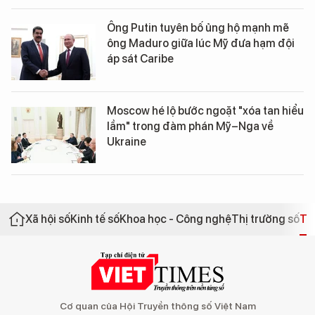
Ông Putin tuyên bố ủng hộ mạnh mẽ
ông Maduro giữa lúc Mỹ đưa hạm đội
áp sát Caribe
Moscow hé lộ bước ngoặt "xóa tan hiểu
lầm" trong đàm phán Mỹ–Nga về
Ukraine
Xã hội số
Kinh tế số
Khoa học - Công nghệ
Thị trường số
Th
Cơ quan của Hội Truyền thông số Việt Nam