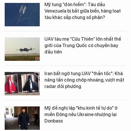
Mỹ tung “đòn hiểm”: Tàu dầu
Venezuela bị bắt giữa biển, hàng loạt
tàu khác sắp chung số phận?
UAV tàu mẹ “Cửu Thiên” lớn nhất thế
giới của Trung Quốc có chuyến bay
đầu tiên
Iran bất ngờ tung UAV "thần tốc": Khả
năng tấn công chớp nhoáng, vượt mặt
radar đối phương
Mỹ đề nghị lập "khu kinh tế tự do" ở
miền Đông nếu Ukraine nhượng lại
Donbass