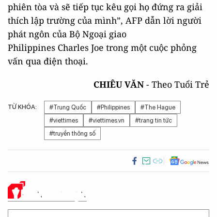
phiên tòa và sẽ tiếp tục kêu gọi họ đứng ra giải
thích lập trường của mình”, AFP dẫn lời người
phát ngôn của Bộ Ngoại giao
Philippines Charles Joe trong một cuộc phỏng
vấn qua điện thoại.
CHIÊU VĂN
- Theo Tuổi Trẻ
TỪ KHÓA:
#Trung Quốc
#Philippines
#The Hague
#viettimes
#viettimes.vn
#trang tin tức
#truyền thông số
Ý KIẾN CỦA BẠN