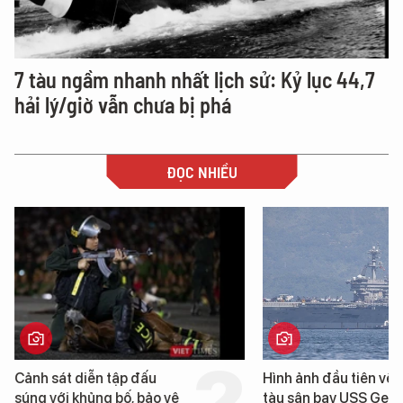
7 tàu ngầm nhanh nhất lịch sử: Kỷ lục 44,7
hải lý/giờ vẫn chưa bị phá
ĐỌC NHIỀU
Cảnh sát diễn tập đấu
Hình ảnh đầu tiên về 
súng với khủng bố, bảo vệ
tàu sân bay USS Geo