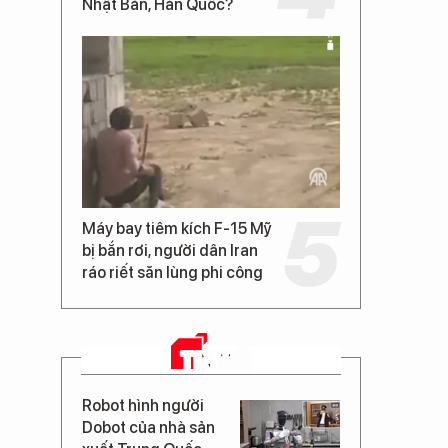
Nhật Bản, Hàn Quốc?
Máy bay tiêm kích F-15 Mỹ
bị bắn rơi, người dân Iran
ráo riết săn lùng phi công
TIN MỚI
Robot hình người
Dobot của nhà sản