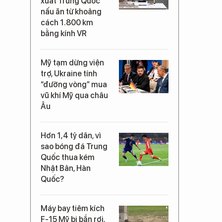
xuất Trung Quốc
nấu ăn từ khoảng
cách 1.800 km
bằng kính VR
Mỹ tạm dừng viện
trợ, Ukraine tính
“đường vòng” mua
vũ khí Mỹ qua châu
Âu
Hơn 1,4 tỷ dân, vì
sao bóng đá Trung
Quốc thua kém
Nhật Bản, Hàn
Quốc?
Máy bay tiêm kích
F-15 Mỹ bị bắn rơi,