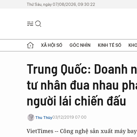
Thứ Sáu, ngày 07/08/2026, 09:30:22
XÃ HỘI SỐ
GÓC NHÌN
KINH TẾ SỐ
KHO
Trung Quốc: Doanh n
tư nhân đua nhau ph
người lái chiến đấu
03/12/2019 07:00
Thu Thủy
VietTimes -- Công nghệ sản xuất máy bay