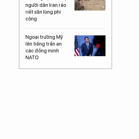
g
người dân Iran ráo
riết săn lùng phi
công
Ngoại trưởng Mỹ
lên tiếng trấn an
các đồng minh
NATO