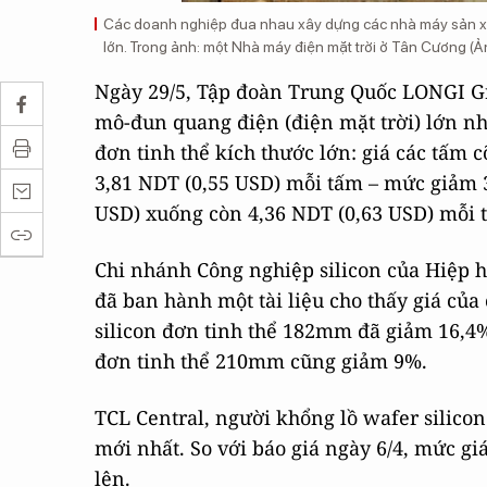
Các doanh nghiệp đua nhau xây dựng các nhà máy sản xuất
lớn. Trong ảnh: một Nhà máy điện mặt trời ở Tân Cương (Ản
Ngày 29/5, Tập đoàn Trung Quốc LONGI G
mô-đun quang điện (điện mặt trời) lớn nhất
đơn tinh thể kích thước lớn: giá các tấm
3,81 NDT (0,55 USD) mỗi tấm – mức giảm 
USD) xuống còn 4,36 NDT (0,63 USD) mỗi 
Chi nhánh Công nghiệp silicon của Hiệp 
đã ban hành một tài liệu cho thấy giá của
silicon đơn tinh thể 182mm đã giảm 16,4% 
đơn tinh thể 210mm cũng giảm 9%.
TCL Central, người khổng lồ wafer silico
mới nhất. So với báo giá ngày 6/4, mức giá
lên.