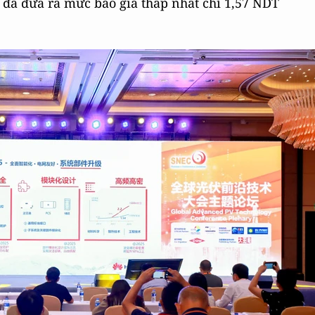
 đã đưa ra mức báo giá thấp nhất chỉ 1,57 NDT