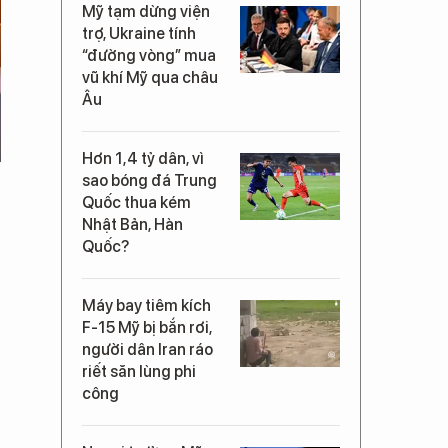
Mỹ tạm dừng viện
trợ, Ukraine tính
“đường vòng” mua
vũ khí Mỹ qua châu
Âu
Hơn 1,4 tỷ dân, vì
sao bóng đá Trung
Quốc thua kém
Nhật Bản, Hàn
Quốc?
Máy bay tiêm kích
F-15 Mỹ bị bắn rơi,
người dân Iran ráo
riết săn lùng phi
công