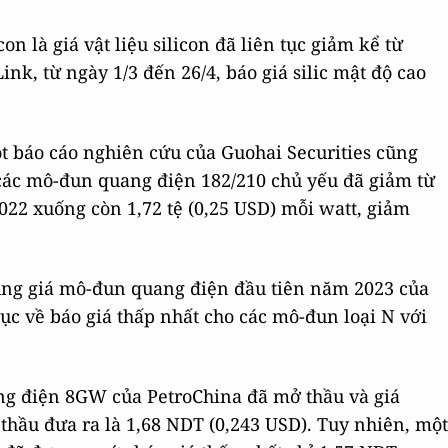
n là giá vật liệu silicon đã liên tục giảm kể từ
nk, từ ngày 1/3 đến 26/4, báo giá silic mật độ cao
t báo cáo nghiên cứu của Guohai Securities cũng
 các mô-đun quang điện 182/210 chủ yếu đã giảm từ
2022 xuống còn 1,72 tệ (0,25 USD) mỗi watt, giảm
hung giá mô-đun quang điện đầu tiên năm 2023 của
lục về báo giá thấp nhất cho các mô-đun loại N với
.
ng điện 8GW của PetroChina đã mở thầu và giá
thầu đưa ra là 1,68 NDT (0,243 USD). Tuy nhiên, một