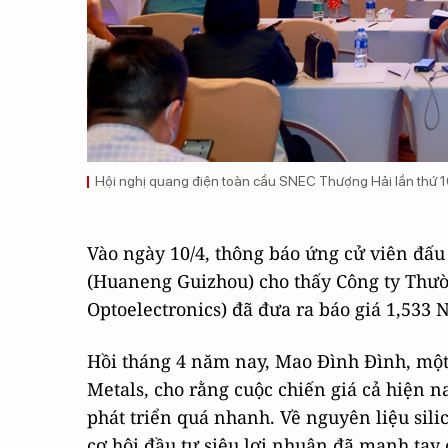
Hội nghị quang điện toàn cầu SNEC Thượng Hải lần thứ 16
Vào ngày 10/4, thông báo ứng cử viên đ
(Huaneng Guizhou) cho thấy Công ty Thư
Optoelectronics) đã đưa ra báo giá 1,533 
Hồi tháng 4 năm nay, Mao Đình Đình, một
Metals, cho rằng cuộc chiến giá cả hiện n
phát triển quá nhanh. Về nguyên liệu silic
cơ hội đầu tư siêu lợi nhuận đã mạnh tay