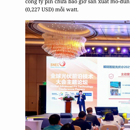
công ty pin chưa bao giờ sản xuất mô-đun
(0,227 USD) mỗi watt.