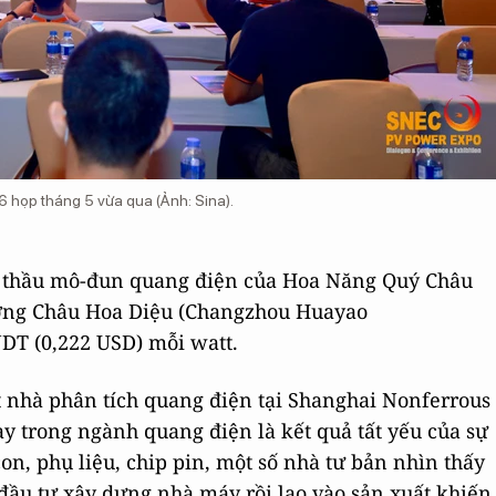
 họp tháng 5 vừa qua (Ảnh: Sina).
ấu thầu mô-đun quang điện của Hoa Năng Quý Châu
ờng Châu Hoa Diệu (Changzhou Huayao
NDT (0,222 USD) mỗi watt.
 nhà phân tích quang điện tại Shanghai Nonferrous
ay trong ngành quang điện là kết quả tất yếu của sự
on, phụ liệu, chip pin, một số nhà tư bản nhìn thấy
 đầu tư xây dựng nhà máy rồi lao vào sản xuất khiến