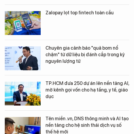
Zalopay lọt top fintech toàn cầu
Chuyên gia cảnh báo "quả bom nổ
chậm" từ dữ liệu bị đánh cắp trong kỷ
nguyên lượng tử
TP.HCM đưa 250 dự án lên nền tảng AI,
mở kênh gọi vốn cho hạ tầng, y tế, giáo
dục
Tên miền .vn, DNS thông minh và AI tạo
nền tảng cho hệ sinh thái dịch vụ số
thế hệ mới