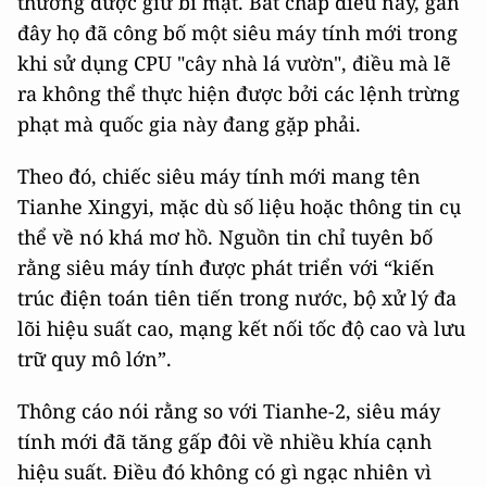
thường được giữ bí mật. Bất chấp điều này, gần
đây họ đã công bố một siêu máy tính mới trong
khi sử dụng CPU "cây nhà lá vườn", điều mà lẽ
ra không thể thực hiện được bởi các lệnh trừng
phạt mà quốc gia này đang gặp phải.
Theo đó, chiếc siêu máy tính mới mang tên
Tianhe Xingyi, mặc dù số liệu hoặc thông tin cụ
thể về nó khá mơ hồ. Nguồn tin chỉ tuyên bố
rằng siêu máy tính được phát triển với “kiến
trúc điện toán tiên tiến trong nước, bộ xử lý đa
lõi hiệu suất cao, mạng kết nối tốc độ cao và lưu
trữ quy mô lớn”.
Thông cáo nói rằng so với Tianhe-2, siêu máy
tính mới đã tăng gấp đôi về nhiều khía cạnh
hiệu suất. Điều đó không có gì ngạc nhiên vì