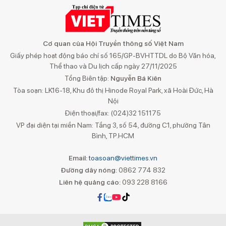
Cơ quan của Hội Truyền thông số Việt Nam
Giấy phép hoạt động báo chí số 165/GP-BVHTTDL do Bộ Văn hóa,
Thể thao và Du lịch cấp ngày 27/11/2025
Tổng Biên tập:
Nguyễn Bá Kiên
Tòa soạn: LK16-18, Khu đô thị Hinode Royal Park, xã Hoài Đức, Hà
Nội
Điện thoại/fax: (024)32 151175
VP đại diện tại miền Nam: Tầng 3, số 54, đường C1, phường Tân
Bình, TP.HCM
Email:
toasoan@viettimes.vn
Đường dây nóng:
0862 774 832
Liên hệ quảng cáo:
093 228 8166