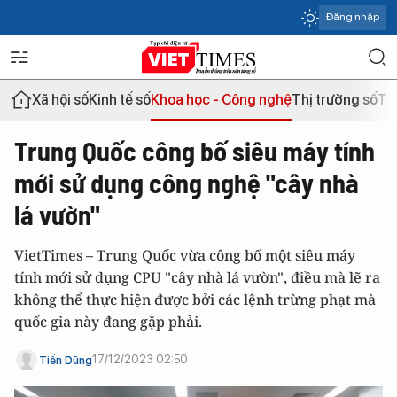
Đăng nhập
Xã hội số
Kinh tế số
Khoa học - Công nghệ
Thị trường số
Th
Trung Quốc công bố siêu máy tính
mới sử dụng công nghệ "cây nhà
lá vườn"
VietTimes – Trung Quốc vừa công bố một siêu máy
tính mới sử dụng CPU "cây nhà lá vườn", điều mà lẽ ra
không thể thực hiện được bởi các lệnh trừng phạt mà
quốc gia này đang gặp phải.
17/12/2023 02:50
Tiến Dũng