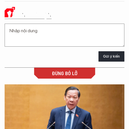
Ý KIẾN CỦA BẠN
Gửi ý kiến
ĐỪNG BỎ LỠ