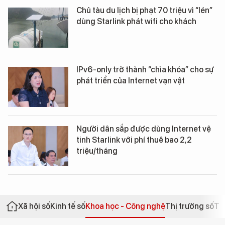
Chủ tàu du lịch bị phạt 70 triệu vì “lén”
dùng Starlink phát wifi cho khách
IPv6-only trở thành “chìa khóa” cho sự
phát triển của Internet vạn vật
Người dân sắp được dùng Internet vệ
tinh Starlink với phí thuê bao 2,2
triệu/tháng
Xã hội số
Kinh tế số
Khoa học - Công nghệ
Thị trường số
Th