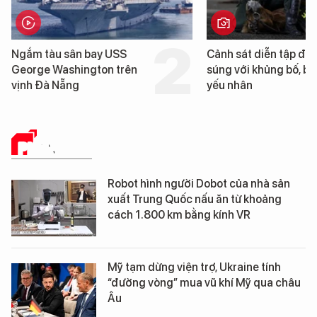
 tàu sân bay USS
Cảnh sát diễn tập đấu
ge Washington trên
súng với khủng bố, bảo vệ
 Đà Nẵng
yếu nhân
PHÂN TÍCH
Robot hình người Dobot của nhà sản
xuất Trung Quốc nấu ăn từ khoảng
cách 1.800 km bằng kính VR
Mỹ tạm dừng viện trợ, Ukraine tính
“đường vòng” mua vũ khí Mỹ qua châu
Âu