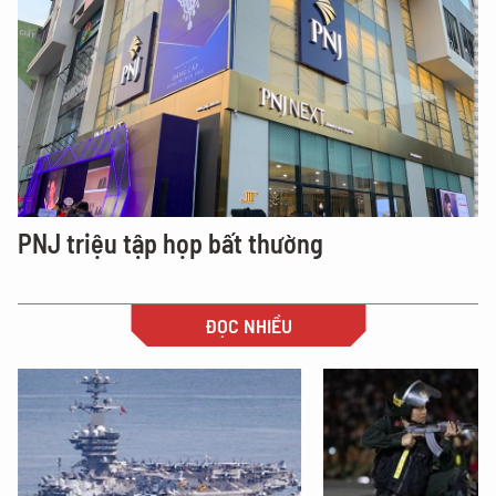
PNJ triệu tập họp bất thường
ĐỌC NHIỀU