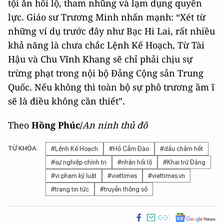
tội ăn hối lộ, tham nhũng và lạm dụng quyền
lực. Giáo sư Trương Minh nhấn mạnh: “Xét từ
những ví dụ trước đây như Bạc Hi Lai, rất nhiều
khả năng là chưa chắc Lệnh Kế Hoạch, Từ Tài
Hậu và Chu Vĩnh Khang sẽ chỉ phải chịu sự
trừng phạt trong nội bộ Đảng Cộng sản Trung
Quốc. Nếu không thì toàn bộ sự phô trương ầm ĩ
sẽ là điều không cần thiết”.
Theo
Hồng Phúc/
An ninh thủ đô
TỪ KHÓA:
#Lệnh Kế Hoạch
#Hồ Cẩm Đào
#dấu chấm hết
#sự nghiệp chính trị
#nhận hối lộ
#Khai trừ Đảng
#vi phạm kỷ luật
#viettimes
#viettimes.vn
#trang tin tức
#truyền thông số