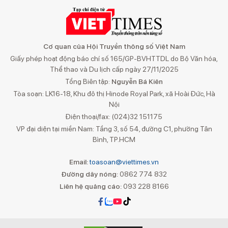
Cơ quan của Hội Truyền thông số Việt Nam
Giấy phép hoạt động báo chí số 165/GP-BVHTTDL do Bộ Văn hóa,
Thể thao và Du lịch cấp ngày 27/11/2025
Tổng Biên tập:
Nguyễn Bá Kiên
Tòa soạn: LK16-18, Khu đô thị Hinode Royal Park, xã Hoài Đức, Hà
Nội
Điện thoại/fax: (024)32 151175
VP đại diện tại miền Nam: Tầng 3, số 54, đường C1, phường Tân
Bình, TP.HCM
Email:
toasoan@viettimes.vn
Đường dây nóng:
0862 774 832
Liên hệ quảng cáo:
093 228 8166