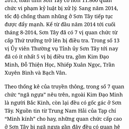
2013, toàn tỉnh Sơn Tây có hơn 11.800 quan
chức vi phạm kỷ luật bị xử lý. Sang năm 2014,
tốc độ chống tham nhũng ở Sơn Tây tiếp tục
được đẩy mạnh. Kể từ đầu năm 2014 tới cuối
tháng 8-2014, Sơn Tây đã có 7 vị quan chức từ
cấp Thứ trưởng trở lên bị điều tra. Trong số 13
vị Ủy viên Thường vụ Tỉnh ủy Sơn Tây tới nay
đã có ít nhất 5 vị bị điều tra, gồm Kim Đạo
Minh, Đỗ Thiện Học, Nhiếp Xuân Ngọc, Trần
Xuyên Bình và Bạch Vân.
Theo thống kê của truyền thông, trong số 7 quan
chức “ngã ngựa” nêu trên, ngoài Kim Đạo Minh
là người Bắc Kinh, còn lại đều có gốc gác ở Sơn
Tây. Nguồn tin từ Trung Nam Hải của Tạp chí
“Minh kính” cho hay, những quan chức cấp cao
ở Sơn Tây bị ngã ngựa gần đây đều có quan hệ