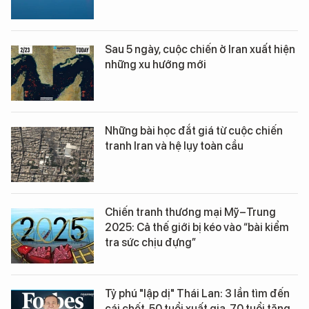
Sau 5 ngày, cuộc chiến ở Iran xuất hiện
những xu hướng mới
Những bài học đắt giá từ cuộc chiến
tranh Iran và hệ lụy toàn cầu
Chiến tranh thương mại Mỹ–Trung
2025: Cả thế giới bị kéo vào “bài kiểm
tra sức chịu đựng”
Tỷ phú "lập dị" Thái Lan: 3 lần tìm đến
cái chết, 50 tuổi xuất gia, 70 tuổi tặng