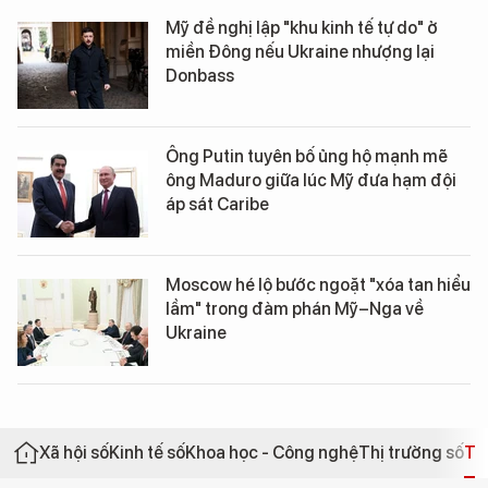
Mỹ đề nghị lập "khu kinh tế tự do" ở
miền Đông nếu Ukraine nhượng lại
Donbass
Ông Putin tuyên bố ủng hộ mạnh mẽ
ông Maduro giữa lúc Mỹ đưa hạm đội
áp sát Caribe
Moscow hé lộ bước ngoặt "xóa tan hiểu
lầm" trong đàm phán Mỹ–Nga về
Ukraine
Xã hội số
Kinh tế số
Khoa học - Công nghệ
Thị trường số
Th