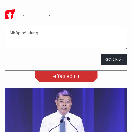
Ý KIẾN CỦA BẠN
Gửi ý kiến
ĐỪNG BỎ LỠ