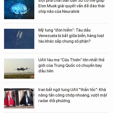
Đột phá chất bán dẫn 3D có thể giúp
Elon Musk giải quyết vấn đề đào thải
chip não của Neuralink
Mỹ tung “đòn hiểm”: Tàu dầu
Venezuela bị bắt giữa biển, hàng loạt
tàu khác sắp chung số phận?
UAV tàu mẹ “Cửu Thiên” lớn nhất thế
giới của Trung Quốc có chuyến bay
đầu tiên
Iran bất ngờ tung UAV "thần tốc": Khả
năng tấn công chớp nhoáng, vượt mặt
radar đối phương