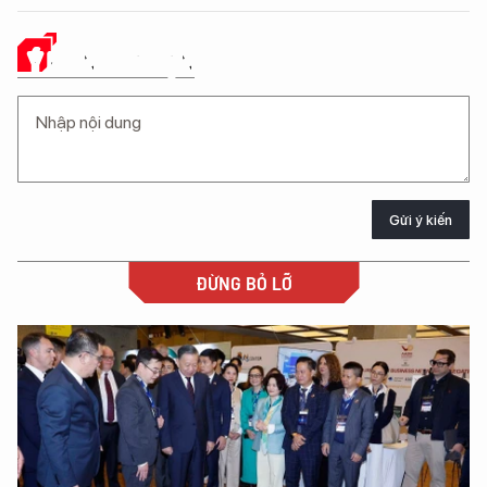
Ý KIẾN CỦA BẠN
Gửi ý kiến
ĐỪNG BỎ LỠ