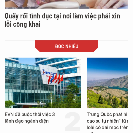
Quấy rối tình dục tại nơi làm việc phải xin
lỗi công khai
ĐỌC NHIỀU
Trung Quốc phát hiện “mỏ
Loạt dự án bất động 
cao su tự nhiên” từ một
Đà Nẵng sắp bị kiểm t
loài cỏ dại mọc trên đất