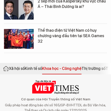
2 sếp mới của Kaspersky khu vực châu
Á – Thái Bình Dương là ai?
Thể thao điện tử Việt Nam có huy
chương vàng đầu tiên tại SEA Games
32
Xã hội số
Kinh tế số
Khoa học - Công nghệ
Thị trường số
Th
Cơ quan của Hội Truyền thông số Việt Nam
Giấy phép hoạt động báo chí số 165/GP-BVHTTDL do Bộ Văn hóa,
Thể thao và Du lịch cấp ngày 27/11/2025