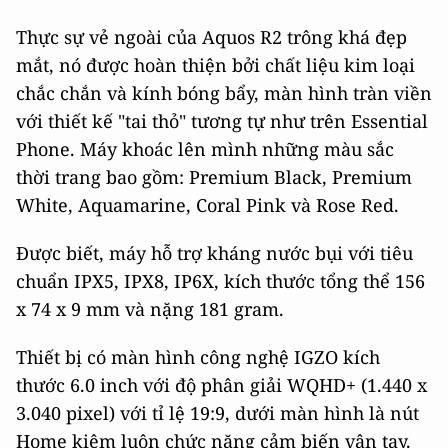
Thực sự vẻ ngoài của Aquos R2 trông khá đẹp
mắt, nó được hoàn thiện bởi chất liệu kim loại
chắc chắn và kính bóng bẩy, màn hình tràn viền
với thiết kế "tai thỏ" tương tự như trên Essential
Phone. Máy khoác lên mình những màu sắc
thời trang bao gồm: Premium Black, Premium
White, Aquamarine, Coral Pink và Rose Red.
Được biết, máy hỗ trợ kháng nước bụi với tiêu
chuẩn IPX5, IPX8, IP6X, kích thước tổng thể 156
x 74 x 9 mm và nặng 181 gram.
Thiết bị có màn hình công nghệ IGZO kích
thước 6.0 inch với độ phân giải WQHD+ (1.440 x
3.040 pixel) với tỉ lệ 19:9, dưới màn hình là nút
Home kiêm luôn chức năng cảm biến vân tay.