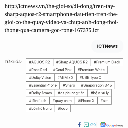
http://ictnews.vn/the-gioi-so/di-dong/tren-tay-
sharp-aquos-r2-smartphone-dau-tien-tren-the-
gioi-co-the-quay-video-va-chup-anh-dong-thoi-
thong-qua-camera-goc-rong-167375.ict
ICTNews
TỪ KHÓA:
#AQUOS R2
#Sharp AQUOS R2
#Premium Black
#Rose Red
#Coral Pink
#Premium White
#Dolby Vision
#Mi Mix 2
#USB Type C
#Essential Phone
#Sharp
#Snapdragon 845
#Dolby Atmos
#đa phương tiện
#bộ vi xử lý
#đèn flash
#quay phim
#iPhone X
#sim
#bộ nhớ trong
#logo