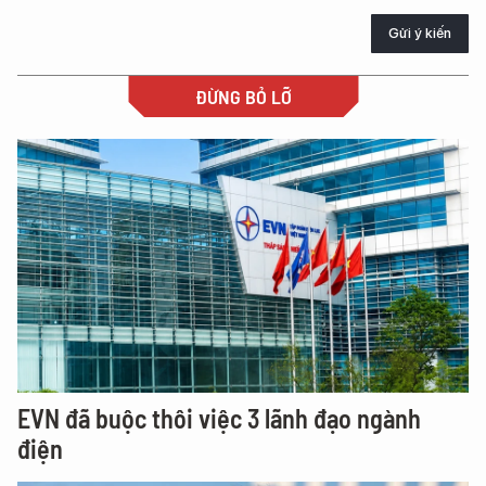
Gửi ý kiến
ĐỪNG BỎ LỠ
EVN đã buộc thôi việc 3 lãnh đạo ngành
điện