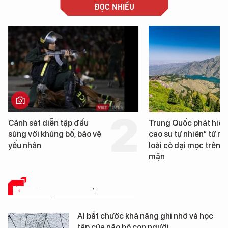
ĐỌC NHIỀU
Trung Quốc phát hiện “mỏ
Loạt dự án bất động 
cao su tự nhiên” từ một
Đà Nẵng sắp bị kiểm t
loài cỏ dại mọc trên đất
mặn
KHOA HỌC THƯỜNG THỨC
AI bắt chước khả năng ghi nhớ và học
tập của não bộ con người