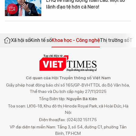
LHQ về năng lượng toàn cầu: Một số
lãnh đạo tệ hơn cả Nero!
Xã hội số
Kinh tế số
Khoa học - Công nghệ
Thị trường số
Th
Cơ quan của Hội Truyền thông số Việt Nam
Giấy phép hoạt động báo chí số 165/GP-BVHTTDL do Bộ Văn hóa,
Thể thao và Du lịch cấp ngày 27/11/2025
Tổng Biên tập:
Nguyễn Bá Kiên
Tòa soạn: LK16-18, Khu đô thị Hinode Royal Park, xã Hoài Đức, Hà
Nội
Điện thoại/fax: (024)32 151175
VP đại diện tại miền Nam: Tầng 3, số 54, đường C1, phường Tân
Bình, TP.HCM