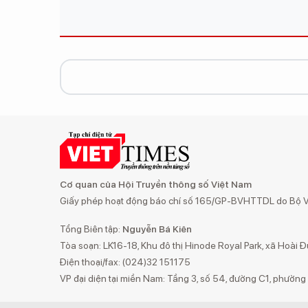
Cơ quan của Hội Truyền thông số Việt Nam
Giấy phép hoạt động báo chí số 165/GP-BVHTTDL do Bộ Vă
Tổng Biên tập:
Nguyễn Bá Kiên
Tòa soạn: LK16-18, Khu đô thị Hinode Royal Park, xã Hoài Đ
Điện thoại/fax: (024)32 151175
VP đại diện tại miền Nam: Tầng 3, số 54, đường C1, phườn