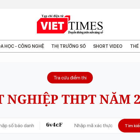
A HỌC - CÔNG NGHỆ
THỊ TRƯỜNG SỐ
SHORT VIDEO
THẾ 
Tra cứu điểm thi
T NGHIỆP THPT NĂM 2
Tìm ki