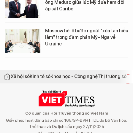
ông Maduro giữa lúc Mỹ đưa hạm đội
áp sát Caribe
Moscow hé lộ bước ngoặt "xóa tan hiểu
lầm" trong đàm phán Mỹ–Nga về
Ukraine
Xã hội số
Kinh tế số
Khoa học - Công nghệ
Thị trường số
Th
Cơ quan của Hội Truyền thông số Việt Nam
Giấy phép hoạt động báo chí số 165/GP-BVHTTDL do Bộ Văn hóa,
Thể thao và Du lịch cấp ngày 27/11/2025