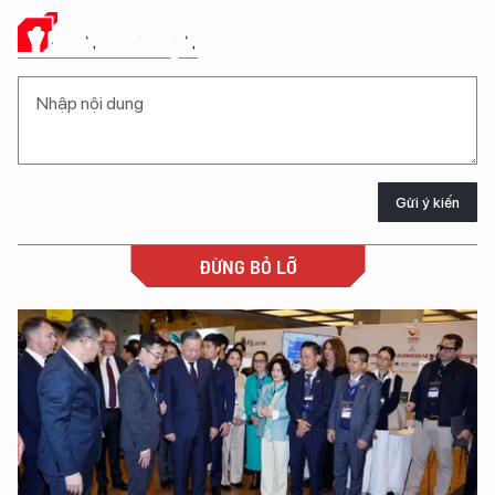
Ý KIẾN CỦA BẠN
Gửi ý kiến
ĐỪNG BỎ LỠ