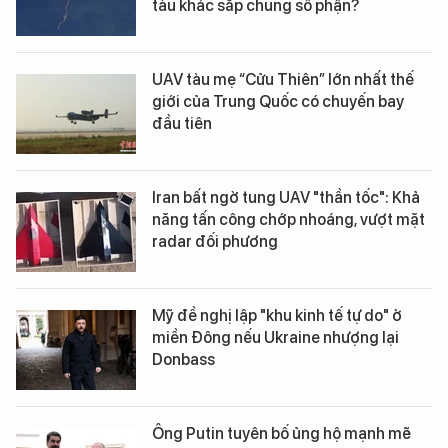
tàu khác sắp chung số phận?
UAV tàu mẹ “Cửu Thiên” lớn nhất thế
giới của Trung Quốc có chuyến bay
đầu tiên
Iran bất ngờ tung UAV "thần tốc": Khả
năng tấn công chớp nhoáng, vượt mặt
radar đối phương
Mỹ đề nghị lập "khu kinh tế tự do" ở
miền Đông nếu Ukraine nhượng lại
Donbass
Ông Putin tuyên bố ủng hộ mạnh mẽ