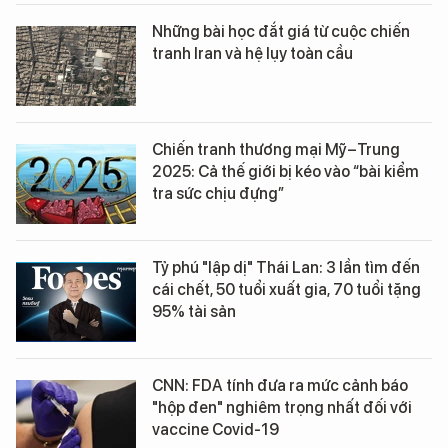
Những bài học đắt giá từ cuộc chiến
tranh Iran và hệ lụy toàn cầu
Chiến tranh thương mại Mỹ–Trung
2025: Cả thế giới bị kéo vào “bài kiểm
tra sức chịu đựng”
Tỷ phú "lập dị" Thái Lan: 3 lần tìm đến
cái chết, 50 tuổi xuất gia, 70 tuổi tặng
95% tài sản
CNN: FDA tính đưa ra mức cảnh báo
"hộp đen" nghiêm trọng nhất đối với
vaccine Covid-19