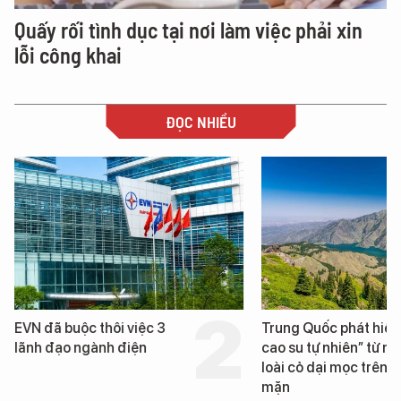
Quấy rối tình dục tại nơi làm việc phải xin
lỗi công khai
ĐỌC NHIỀU
Trung Quốc phát hiện “mỏ
Loạt dự án bất động 
cao su tự nhiên” từ một
Đà Nẵng sắp bị kiểm t
loài cỏ dại mọc trên đất
mặn