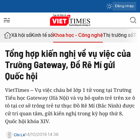
Đăng nhập
Xã hội số
Kinh tế số
Khoa học - Công nghệ
Thị trường số
Th
Tổng hợp kiến nghị về vụ việc của
Trường Gateway, Đồ Rê Mí gửi
Quốc hội
VietTimes -- Vụ việc cháu bé lớp 1 tử vong tại Trường
Tiểu học Gateway (Hà Nội) và vụ bỏ quên trẻ trên xe ô
tô tại cơ sở trông trẻ tư thục Đồ Rê Mí (Bắc Ninh) được
cử tri quan tâm, gửi kiến nghị trong kỳ họp thứ 8,
Quốc hội khóa XIV.
14/10/2019 14:36
Chi Lê