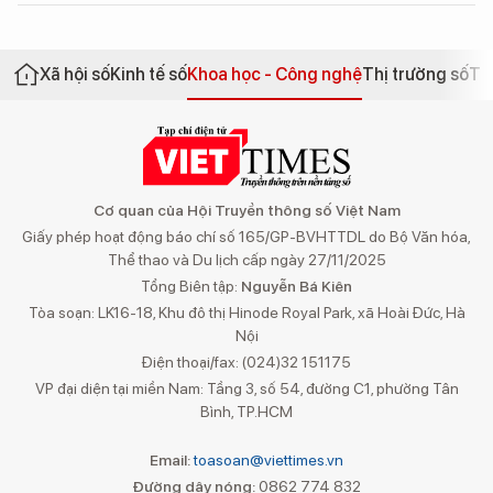
Xã hội số
Kinh tế số
Khoa học - Công nghệ
Thị trường số
Th
Cơ quan của Hội Truyền thông số Việt Nam
Giấy phép hoạt động báo chí số 165/GP-BVHTTDL do Bộ Văn hóa,
Thể thao và Du lịch cấp ngày 27/11/2025
Tổng Biên tập:
Nguyễn Bá Kiên
Tòa soạn: LK16-18, Khu đô thị Hinode Royal Park, xã Hoài Đức, Hà
Nội
Điện thoại/fax: (024)32 151175
VP đại diện tại miền Nam: Tầng 3, số 54, đường C1, phường Tân
Bình, TP.HCM
Email:
toasoan@viettimes.vn
Đường dây nóng:
0862 774 832