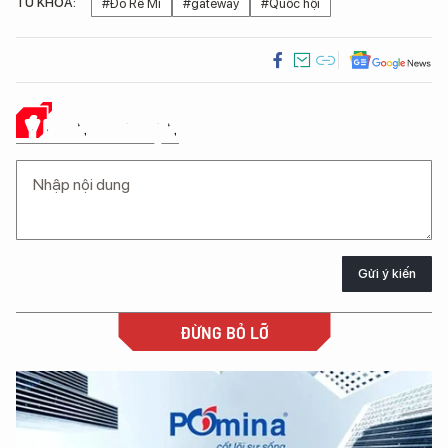
TỪ KHÓA:
#Đồ Rê Mí
#gateway
#Quốc hội
Ý KIẾN CỦA BẠN
Gửi ý kiến
ĐỪNG BỎ LỠ