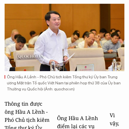
Ông Hầu A Lềnh - Phó Chủ tịch kiêm Tổng thư ký Ủy ban Trung
ương Mặt trận Tổ quốc Việt Nam tại phiên họp thứ 38 của Ủy ban
Thường vụ Quốc hội (Ảnh: quochoi.vn)
Thông tin được
ông Hầu A Lềnh -
Vì
Ông Hầu A Lềnh
Phó Chủ tịch kiêm
vậy,
điểm lại các vụ
Tổng thư ký Ủy