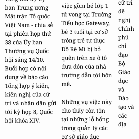
cử tri
việc gồm bé lớp 1
ban Trung ương
đề
tử vong tại Trường
Mặt trận Tổ quốc
nghị
Tiểu học Gateway,
Việt Nam - chia sẻ
Chính
bé 3 tuổi tại cơ sở
tại phiên họp thứ
phủ
trông trẻ tư thục
38 của Ủy ban
chỉ
Đồ Rê Mí bị bỏ
Thường vụ Quốc
đạo
quên trên xe ô tô
hội sáng 14/10.
Bộ
đưa đón của nhà
Buổi họp có nội
Giáo
trường dẫn tới hôn
dung về báo cáo
dục
mê.
Tổng hợp ý kiến,
và
kiến nghị của cử
Đào
Những vụ việc này
tri và nhân dân gửi
tạo và
cho thấy còn tồn
tới kỳ họp 8, Quốc
các
tại những lỗ hổng
hội khóa XIV.
địa
trong quản lý các
cơ sở giáo dục