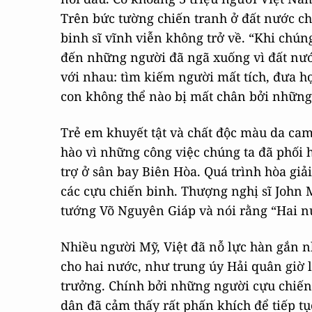
Trên bức tường chiến tranh ở đất nước chú
binh sĩ vĩnh viễn không trở về. “Khi chún
đến những người đã ngã xuống vì đất nướ
với nhau: tìm kiếm người mất tích, đưa h
con không thể nào bị mất chân bởi những
Trẻ em khuyết tật và chất độc màu da cam
hào vì những công việc chúng ta đã phối h
trợ ở sân bay Biên Hòa. Quá trình hòa giả
các cựu chiến binh. Thượng nghị sĩ John 
tướng Võ Nguyên Giáp và nói rằng “Hai n
Nhiều người Mỹ, Việt đã nỗ lực hàn gắn n
cho hai nước, như trung úy Hải quân giờ 
trưởng. Chính bởi những người cựu chiến
dân đã cảm thấy rất phấn khích để tiếp t