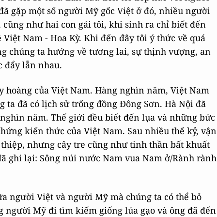
i đã gặp một số người Mỹ gốc Việt ở đó, nhiều người
 cũng như hai con gái tôi, khi sinh ra chỉ biết đến
 Việt Nam - Hoa Kỳ. Khi đến đây tôi ý thức về quá
ng chúng ta hướng về tương lai, sự thịnh vượng, an
c đẩy lẫn nhau.
huy hoàng của Việt Nam. Hàng nghìn năm, Việt Nam
 ta đã có lịch sử trống đồng Đông Sơn. Hà Nội đã
ghìn năm. Thế giới đều biết đến lụa và những bức
hứng kiến thức của Việt Nam. Sau nhiều thế kỷ, vận
hiệp, nhưng cây tre cũng như tinh thần bất khuất
đã ghi lại: Sông núi nước Nam vua Nam ở/Rành rành
ữa người Việt và người Mỹ mà chúng ta có thể bỏ
g người Mỹ đi tìm kiếm giống lúa gạo và ông đã đến