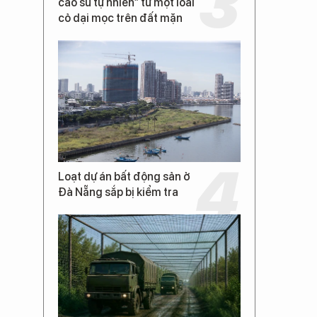
cao su tự nhiên” từ một loài
cỏ dại mọc trên đất mặn
Loạt dự án bất động sản ở
Đà Nẵng sắp bị kiểm tra