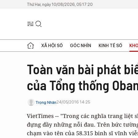
Thứ Hai, ngày 10/08/2026, 05:17:20
XÃ HỘI SỐ
GÓC NHÌN
KINH TẾ SỐ
KHO
Toàn văn bài phát bi
của Tổng thống Oba
24/05/2016 14:25
Trọng Nhân
VietTimes -- "Trong các nghĩa trang liệt 
đựng đầy những nỗi đau. Trên bức tường 
chạm vào tên của 58.315 binh sĩ vĩnh viễ