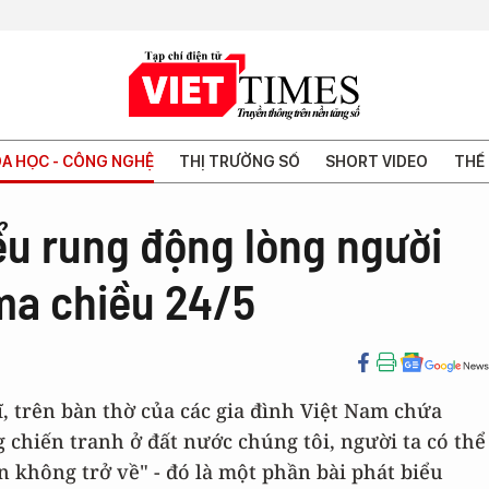
A HỌC - CÔNG NGHỆ
THỊ TRƯỜNG SỐ
SHORT VIDEO
THẾ 
ểu rung động lòng người
ma chiều 24/5
sĩ, trên bàn thờ của các gia đình Việt Nam chứa
chiến tranh ở đất nước chúng tôi, người ta có thể
n không trở về" - đó là một phần bài phát biểu