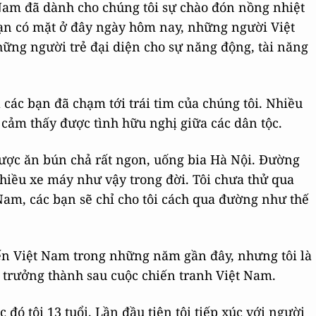
am đã dành cho chúng tôi sự chào đón nồng nhiệt
ạn có mặt ở đây ngày hôm nay, những người Việt
ững người trẻ đại diện cho sự năng động, tài năng
các bạn đã chạm tới trái tim của chúng tôi. Nhiều
 cảm thấy được tình hữu nghị giữa các dân tộc.
ược ăn bún chả rất ngon, uống bia Hà Nội. Đường
nhiều xe máy như vậy trong đời. Tôi chưa thử qua
Nam, các bạn sẽ chỉ cho tôi cách qua đường như thế
ến Việt Nam trong những năm gần đây, nhưng tôi là
- trưởng thành sau cuộc chiến tranh Việt Nam.
đó tôi 13 tuổi. Lần đầu tiên tôi tiếp xúc với người