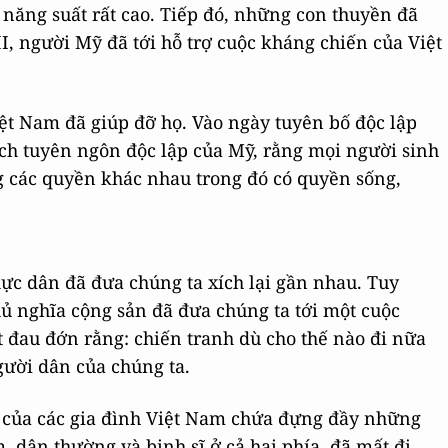
 năng suất rất cao. Tiếp đó, những con thuyền đã
I, người Mỹ đã tới hỗ trợ cuộc kháng chiến của Việt
ệt Nam đã giúp đỡ họ. Vào ngày tuyên bố độc lập
ích tuyên ngôn độc lập của Mỹ, rằng mọi người sinh
 các quyền khác nhau trong đó có quyền sống,
hực dân đã đưa chúng ta xích lại gần nhau. Tuy
hủ nghĩa cộng sản đã đưa chúng ta tới một cuộc
t đau đớn rằng: chiến tranh dù cho thế nào đi nữa
gười dân của chúng ta.
hờ của các gia đình Việt Nam chứa đựng đầy những
, dân thường và binh sĩ ở cả hai phía, đã mất đi.