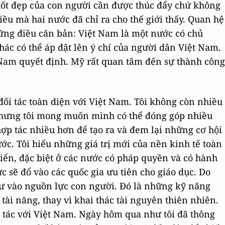
ị tốt đẹp của con người cần được thúc đẩy chứ không
iều mà hai nước đã chỉ ra cho thế giới thấy. Quan hệ
ững điều căn bản: Việt Nam là một nước có chủ
ác có thể áp đặt lên ý chí của người dân Việt Nam.
 Nam quyết định. Mỹ rất quan tâm đến sự thành công
ối tác toàn diện với Việt Nam. Tôi không còn nhiều
nhưng tôi mong muốn mình có thể đóng góp nhiều
ợp tác nhiều hơn để tạo ra và đem lại những cơ hội
ớc. Tôi hiểu những giá trị mới của nền kinh tế toàn
triển, đặc biệt ở các nước có pháp quyền và có hành
c sẽ đổ vào các quốc gia ưu tiên cho giáo dục. Do
 tư vào nguồn lực con người. Đó là những kỹ năng
tài năng, thay vì khai thác tài nguyên thiên nhiên.
tác với Việt Nam. Ngày hôm qua như tôi đã thông