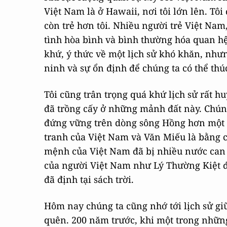
Việt Nam là ở Hawaii, nơi tôi lớn lên. Tô
còn trẻ hơn tôi. Nhiều người trẻ Việt Nam,
tình hòa bình và bình thường hóa quan hệ
khứ, ý thức về một lịch sử khó khăn, như
ninh và sự ổn định để chúng ta có thể thú
Tôi cũng trân trọng quá khứ lịch sử rất 
đã trồng cấy ở những mảnh đất này. Chúng
đứng vững trên dòng sông Hồng hơn một n
tranh của Việt Nam và Văn Miếu là bằng c
mệnh của Việt Nam đã bị nhiều nước can t
của người Việt Nam như Lý Thường Kiệt 
đã định tại sách trời.
Hôm nay chúng ta cũng nhớ tới lịch sử gi
quên. 200 năm trước, khi một trong nhữn