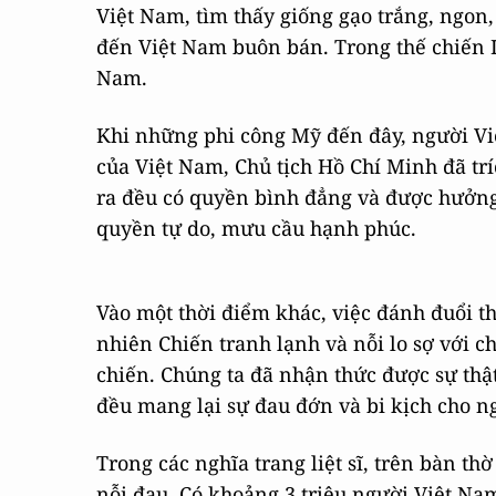
Việt Nam, tìm thấy giống gạo trắng, ngon,
đến Việt Nam buôn bán. Trong thế chiến I
Nam.
Khi những phi công Mỹ đến đây, người Vi
của Việt Nam, Chủ tịch Hồ Chí Minh đã tr
ra đều có quyền bình đẳng và được hưởng
quyền tự do, mưu cầu hạnh phúc.
Vào một thời điểm khác, việc đánh đuổi t
nhiên Chiến tranh lạnh và nỗi lo sợ với c
chiến. Chúng ta đã nhận thức được sự thậ
đều mang lại sự đau đớn và bi kịch cho n
Trong các nghĩa trang liệt sĩ, trên bàn t
nỗi đau. Có khoảng 3 triệu người Việt Nam