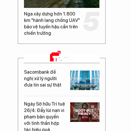
Nga xây dựng hơn 1.800
km "hành lang chống UAV"
bảo vệ tuyến hậu cần trên
chiến trường
TIN MỚI
Sacombank đề
nghị xử lý người
đưa tin sai sự thật
Ngày Sở hữu Trí tuệ
26/4: Đẩy lùi nạn vi
phạm bản quyền
với tinh thần hợp
tác hiệu quả