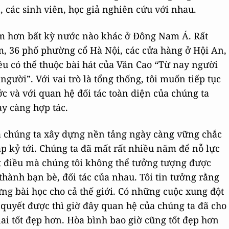
, các sinh viên, học giả nghiên cứu với nhau.
am hơn bất kỳ nước nào khác ở Đông Nam Á. Rất
m, 36 phố phường cổ Hà Nội, các cửa hàng ở Hội An,
u có thể thuộc bài hát của Văn Cao “Từ nay người
gười”. Với vai trò là tổng thống, tôi muốn tiếp tục
c và với quan hệ đối tác toàn diện của chúng ta
ày càng hợp tác.
là chúng ta xây dựng nền tảng ngày càng vững chắc
p kỷ tới. Chúng ta đã mất rất nhiều năm để nỗ lực
 điều mà chúng tôi không thể tưởng tượng được
thành bạn bè, đối tác của nhau. Tôi tin tưởng rằng
ng bài học cho cả thế giới. Có những cuộc xung đột
 quyết được thì giờ đây quan hệ của chúng ta đã cho
 lai tốt đẹp hơn. Hòa bình bao giờ cũng tốt đẹp hơn