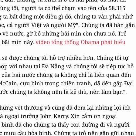
ng tôi, người ta có thể chạm vào tên của 58.315
g ta bất đồng một điều gì đó, chúng ta vẫn phải nhớ
c, cả người Việt và người Mỹ”. Chúng ta đã hàn gắn
ọ về nước, gỡ bỏ những bãi mìn còn chưa nổ. Trẻ
 bãi mìn này.
video tổng thống Obama phát biểu
 sẽ được chúng tôi hỗ trợ nhiều hơn. Chúng tôi tự
ợp với nhau tại Đà Nẵng và chúng tôi sẽ tiếp tục hỗ
i của hai nước chúng ta không chỉ là liên quan đến
McCain, cựu binh trong chiến tranh, đã đến gặp Đại
ước chúng ta không nên là kẻ thù, nên làm bạn”.
hững vết thương và cũng đã đem lại những lợi ích
là ngoại trưởng John Kerry. Xin cảm ơn ngoại
 binh đã cho chúng ta thấy con đường đi và người
ục mưu cầu hòa bình. Chúng ta trở nên gần gũi nhau