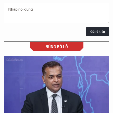
Gửi ý kiến
ĐỪNG BỎ LỠ