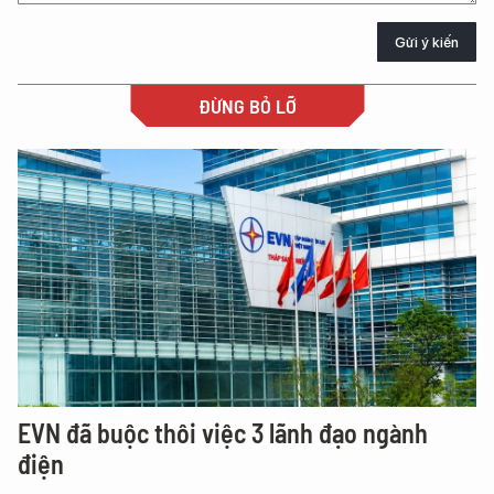
Gửi ý kiến
ĐỪNG BỎ LỠ
EVN đã buộc thôi việc 3 lãnh đạo ngành
điện