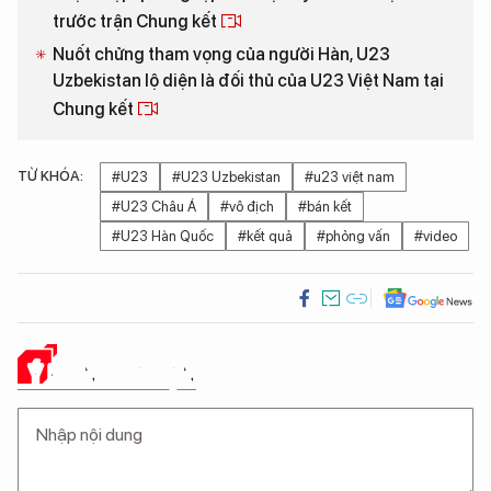
trước trận Chung kết
Nuốt chửng tham vọng của người Hàn, U23
Uzbekistan lộ diện là đối thủ của U23 Việt Nam tại
Chung kết
TỪ KHÓA:
#U23
#U23 Uzbekistan
#u23 việt nam
#U23 Châu Á
#vô địch
#bán kết
#U23 Hàn Quốc
#kết quả
#phỏng vấn
#video
Ý KIẾN CỦA BẠN