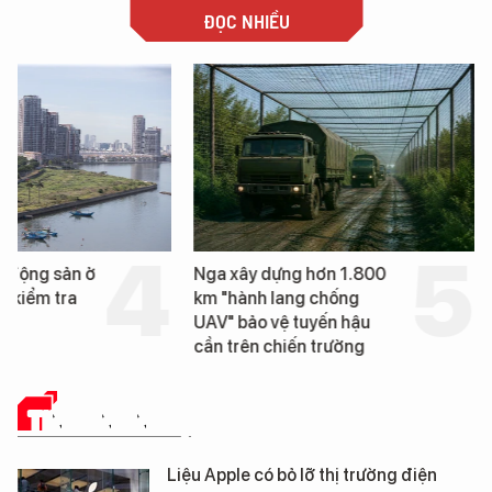
ĐỌC NHIỀU
t động sản ở
Nga xây dựng hơn 1.800
ị kiểm tra
km "hành lang chống
UAV" bảo vệ tuyến hậu
cần trên chiến trường
TIN CÔNG NGHỆ
Liệu Apple có bỏ lỡ thị trường điện