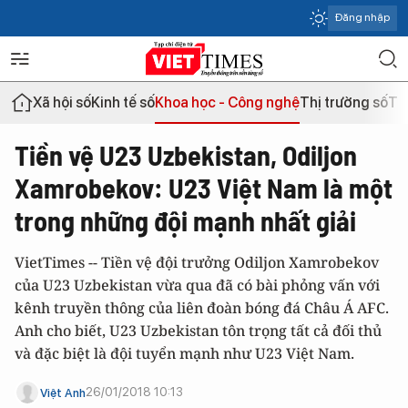
Đăng nhập
Xã hội số
Kinh tế số
Khoa học - Công nghệ
Thị trường số
Th
Tiền vệ U23 Uzbekistan, Odiljon
Xamrobekov: U23 Việt Nam là một
trong những đội mạnh nhất giải
VietTimes -- Tiền vệ đội trưởng Odiljon Xamrobekov
của U23 Uzbekistan vừa qua đã có bài phỏng vấn với
kênh truyền thông của liên đoàn bóng đá Châu Á AFC.
Anh cho biết, U23 Uzbekistan tôn trọng tất cả đối thủ
và đặc biệt là đội tuyển mạnh như U23 Việt Nam.
26/01/2018 10:13
Việt Anh