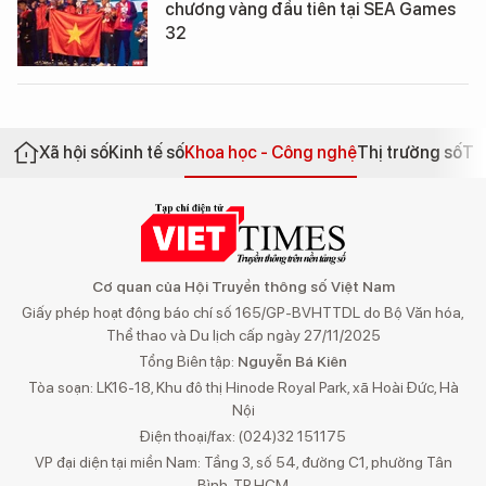
chương vàng đầu tiên tại SEA Games
32
Xã hội số
Kinh tế số
Khoa học - Công nghệ
Thị trường số
Th
Cơ quan của Hội Truyền thông số Việt Nam
Giấy phép hoạt động báo chí số 165/GP-BVHTTDL do Bộ Văn hóa,
Thể thao và Du lịch cấp ngày 27/11/2025
Tổng Biên tập:
Nguyễn Bá Kiên
Tòa soạn: LK16-18, Khu đô thị Hinode Royal Park, xã Hoài Đức, Hà
Nội
Điện thoại/fax: (024)32 151175
VP đại diện tại miền Nam: Tầng 3, số 54, đường C1, phường Tân
Bình, TP.HCM