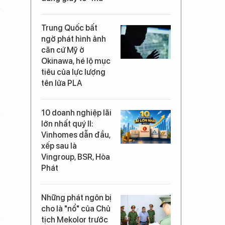
Trung Quốc bất
ngờ phát hình ảnh
căn cứ Mỹ ở
Okinawa, hé lộ mục
tiêu của lực lượng
tên lửa PLA
10 doanh nghiệp lãi
lớn nhất quý II:
Vinhomes dẫn đầu,
xếp sau là
Vingroup, BSR, Hòa
Phát
Những phát ngôn bị
cho là "nổ" của Chủ
tịch Mekolor trước