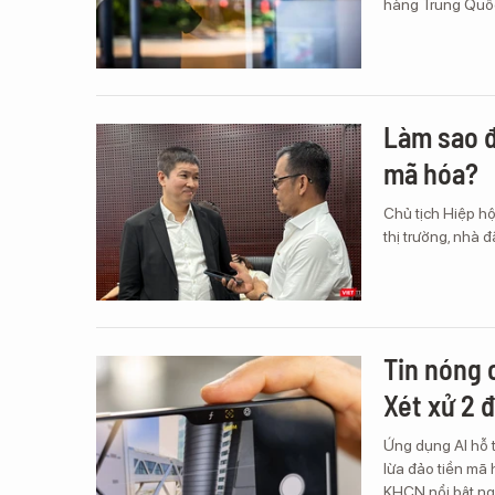
hàng Trung Quốc,
Làm sao đ
mã hóa?
Chủ tịch Hiệp hộ
thị trường, nhà 
Tin nóng 
Xét xử 2 
Ứng dụng AI hỗ t
lừa đảo tiền mã 
KHCN nổi bật ng