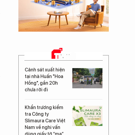
TIN MỚI
Cảnh sát xuất hiện
tại nhà Huấn "Hoa
Hồng", gần 20h
chưa rời đi
Khẩn trương kiểm
tra Công ty
Slimaura Care Việt
Nam về nghi vấn
dùng giấy tờ “ma”