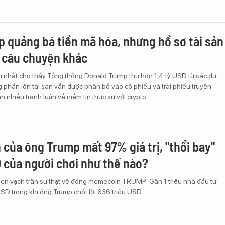
 quảng bá tiền mã hóa, nhưng hồ sơ tài sản
t câu chuyện khác
ới nhất cho thấy Tổng thống Donald Trump thu hơn 1,4 tỷ USD từ các dự
g phần lớn tài sản vẫn được phân bổ vào cổ phiếu và trái phiếu truyền
n nhiều tranh luận về niềm tin thực sự với crypto.
 của ông Trump mất 97% giá trị, "thổi bay"
D của người chơi như thế nào?
en vạch trần sự thật về đồng memecoin TRUMP: Gần 1 triệu nhà đầu tư
 USD trong khi ông Trump chốt lời 636 triệu USD.