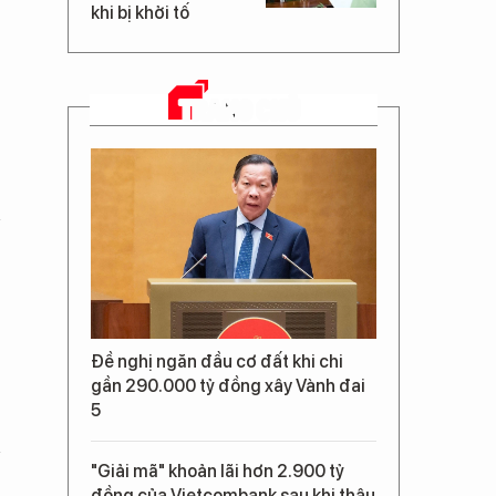
khi bị khởi tố
TRANG CHỦ
Đề nghị ngăn đầu cơ đất khi chi
gần 290.000 tỷ đồng xây Vành đai
5
"Giải mã" khoản lãi hơn 2.900 tỷ
đồng của Vietcombank sau khi thâu