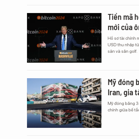
Tiền mã h
mới của 
Hồ sơ tài chính
USD thu nhập từ
sản và sân golf.
Mỹ đóng b
Iran, gia 
Mỹ đóng băng 344
chính giữa bế tắ