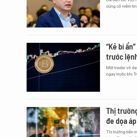
củng cố niềm tin
“Kẻ bí ẩn
trước lện
Một trader vô da
ngay trước khi 
Thị trường
đe dọa áp
Thị trường tiền