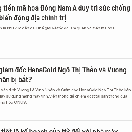
g tiền mã hoá Đông Nam Á duy trì sức chống
biến động địa chính trị
là khu vực dẫn đầu thế giới về tốc độ làm quen với tiền mã hóa.
 giám đốc HanaGold Ngô Thị Thảo và Vương
hân bị bắt?
a xác định Vương Lê Vĩnh Nhân và Giám đốc HanaGold Ngô Thị Thảo liên
dây sử dụng mạng máy tính, viễn thông để chiếm đoạt tài sản thông qua
ền mã hóa ONUS.
 tiết lộ kế hoạch của Mỹ đối với nhà máy