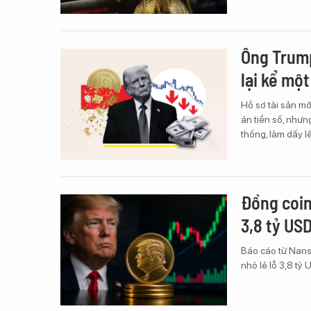
Ông Trump
lại kể mộ
Hồ sơ tài sản m
án tiền số, nhưn
thống, làm dấy lê
Đồng coin
3,8 tỷ US
Báo cáo từ Nans
nhỏ lẻ lỗ 3,8 tỷ