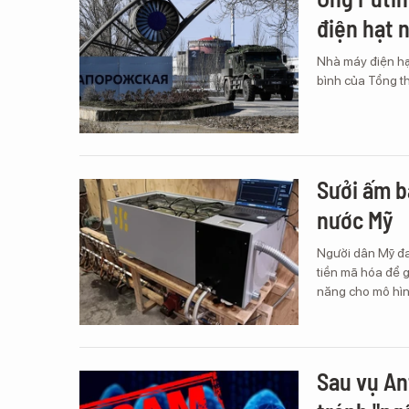
điện hạt 
Nhà máy điện hạ
bình của Tổng t
Sưởi ấm b
nước Mỹ
Người dân Mỹ đa
tiền mã hóa để 
năng cho mô hìn
Sau vụ An