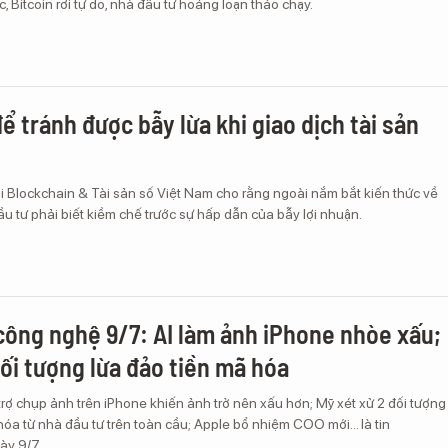
 Bitcoin rơi tự do, nhà đầu tư hoảng loạn tháo chạy.
ể tránh được bẫy lừa khi giao dịch tài sản
i Blockchain & Tài sản số Việt Nam cho rằng ngoài nắm bắt kiến thức về
đầu tư phải biết kiềm chế trước sự hấp dẫn của bẫy lợi nhuận.
công nghệ 9/7: AI làm ảnh iPhone nhòe xấu;
đối tượng lừa đảo tiền mã hóa
rợ chụp ảnh trên iPhone khiến ảnh trở nên xấu hơn; Mỹ xét xử 2 đối tượng
hóa từ nhà đầu tư trên toàn cầu; Apple bổ nhiệm COO mới... là tin
ày 9/7