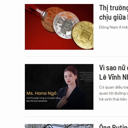
Thị trườn
chịu giữa 
Đông Nam Á hiện 
Vì sao nữ
Lê Vĩnh N
Cơ quan điều tr
quan tới đường 
hệ sinh thái ti
Ông Putin