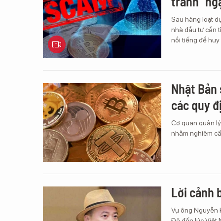
tránh "ng
Sau hàng loạt dự
nhà đầu tư cần t
nổi tiếng để huy
Nhật Bản 
các quy đ
Cơ quan quản lý
nhằm nghiêm cấm 
Lời cảnh b
Vụ ông Nguyễn Hò
Đã đến lúc Việt