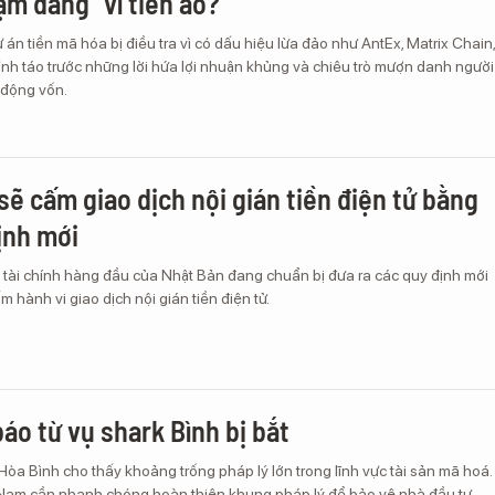
ậm đắng" vì tiền ảo?
 án tiền mã hóa bị điều tra vì có dấu hiệu lừa đảo như AntEx, Matrix Chain,
ỉnh táo trước những lời hứa lợi nhuận khủng và chiêu trò mượn danh người
 động vốn.
sẽ cấm giao dịch nội gián tiền điện tử bằng
ịnh mới
 tài chính hàng đầu của Nhật Bản đang chuẩn bị đưa ra các quy định mới
hành vi giao dịch nội gián tiền điện tử.
áo từ vụ shark Bình bị bắt
a Bình cho thấy khoảng trống pháp lý lớn trong lĩnh vực tài sản mã hoá.
 Nam cần nhanh chóng hoàn thiện khung pháp lý để bảo vệ nhà đầu tư,