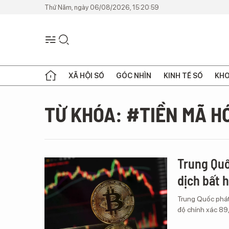
Thứ Năm, ngày 06/08/2026, 15:20:59
XÃ HỘI SỐ
GÓC NHÌN
KINH TẾ SỐ
KHO
TỪ KHÓA: #TIỀN MÃ H
Trung Quố
dịch bất 
Trung Quốc phát 
độ chính xác 89,