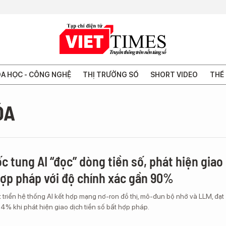
A HỌC - CÔNG NGHỆ
THỊ TRƯỜNG SỐ
SHORT VIDEO
THẾ 
ÓA
c tung AI “đọc” dòng tiền số, phát hiện giao
hợp pháp với độ chính xác gần 90%
triển hệ thống AI kết hợp mạng nơ-ron đồ thị, mô-đun bộ nhớ và LLM, đạt
4% khi phát hiện giao dịch tiền số bất hợp pháp.