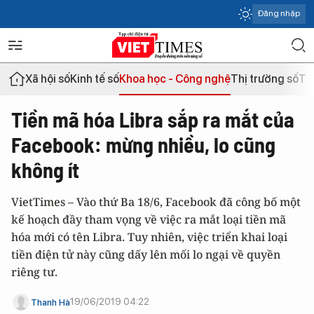
Đăng nhập
Xã hội số
Kinh tế số
Khoa học - Công nghệ
Thị trường số
Th
Tiền mã hóa Libra sắp ra mắt của
Facebook: mừng nhiều, lo cũng
không ít
VietTimes – Vào thứ Ba 18/6, Facebook đã công bố một
kế hoạch đầy tham vọng về việc ra mắt loại tiền mã
hóa mới có tên Libra. Tuy nhiên, việc triển khai loại
tiền điện tử này cũng dấy lên mối lo ngại về quyền
riêng tư.
19/06/2019 04:22
Thanh Hà