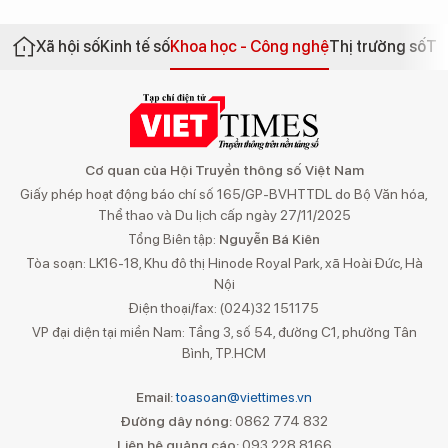
Xã hội số
Kinh tế số
Khoa học - Công nghệ
Thị trường số
Th
Cơ quan của Hội Truyền thông số Việt Nam
Giấy phép hoạt động báo chí số 165/GP-BVHTTDL do Bộ Văn hóa,
Thể thao và Du lịch cấp ngày 27/11/2025
Tổng Biên tập:
Nguyễn Bá Kiên
Tòa soạn: LK16-18, Khu đô thị Hinode Royal Park, xã Hoài Đức, Hà
Nội
Điện thoại/fax: (024)32 151175
VP đại diện tại miền Nam: Tầng 3, số 54, đường C1, phường Tân
Bình, TP.HCM
Email:
toasoan@viettimes.vn
Đường dây nóng:
0862 774 832
Liên hệ quảng cáo:
093 228 8166