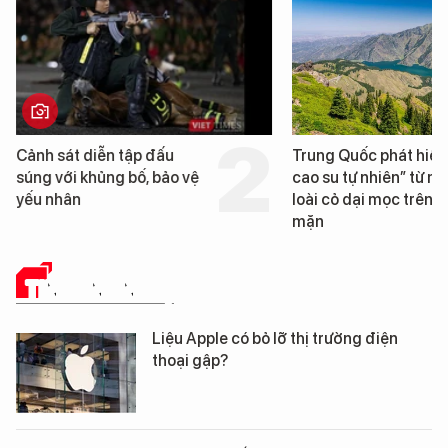
Cảnh sát diễn tập đấu
Trung Quốc phát hiện
súng với khủng bố, bảo vệ
cao su tự nhiên” từ m
yếu nhân
loài cỏ dại mọc trên đ
mặn
TIN CÔNG NGHỆ
Liệu Apple có bỏ lỡ thị trường điện
thoại gập?