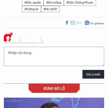
#độc quyền
#thị trường
#Sàn Chứng Khoán
#tương lai
#tài chính
Ý KIẾN CỦA BẠN
Gửi ý kiến
ĐỪNG BỎ LỠ