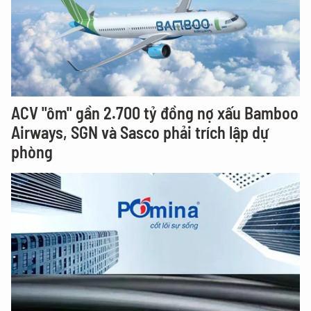
ACV "ôm" gần 2.700 tỷ đồng nợ xấu Bamboo
Airways, SGN và Sasco phải trích lập dự
phòng