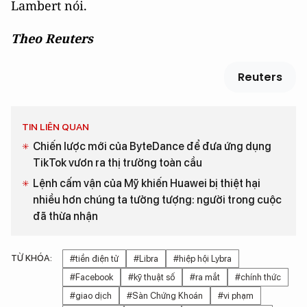
Lambert nói.
Theo Reuters
Reuters
TIN LIÊN QUAN
Chiến lược mới của ByteDance để đưa ứng dụng
TikTok vươn ra thị trường toàn cầu
Lệnh cấm vận của Mỹ khiến Huawei bị thiệt hại
nhiều hơn chúng ta tưởng tượng: người trong cuộc
đã thừa nhận
TỪ KHÓA:
#tiền điện tử
#Libra
#hiệp hội Lybra
#Facebook
#kỹ thuật số
#ra mắt
#chính thức
#giao dịch
#Sàn Chứng Khoán
#vi phạm